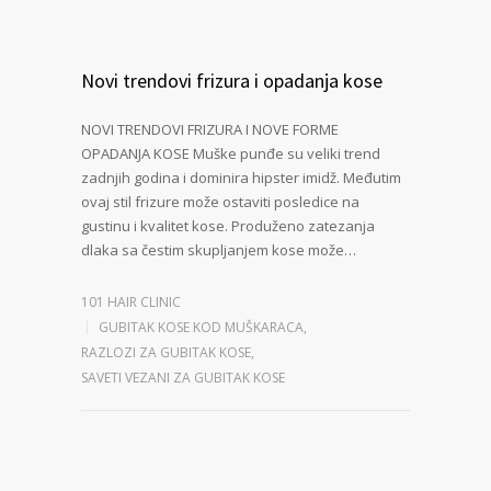
Novi trendovi frizura i opadanja kose
NOVI TRENDOVI FRIZURA I NOVE FORME
OPADANJA KOSE Muške punđe su veliki trend
zadnjih godina i dominira hipster imidž. Međutim
ovaj stil frizure može ostaviti posledice na
gustinu i kvalitet kose. Produženo zatezanja
dlaka sa čestim skupljanjem kose može…
101 HAIR CLINIC
GUBITAK KOSE KOD MUŠKARACA
,
RAZLOZI ZA GUBITAK KOSE
,
SAVETI VEZANI ZA GUBITAK KOSE