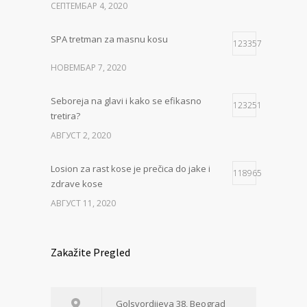
СЕПТЕМБАР 4, 2020
SPA tretman za masnu kosu
123357
НОВЕМБАР 7, 2020
Seboreja na glavi i kako se efikasno
123251
tretira?
АВГУСТ 2, 2020
Losion za rast kose je prečica do jake i
118965
zdrave kose
АВГУСТ 11, 2020
Zakažite Pregled
Golsvordijeva 38, Beograd