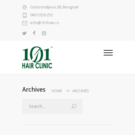
Golsvordijeva 38, Beograd
060 5256 252
info@101hair.rs
Archives
HOME
ARCHIVES