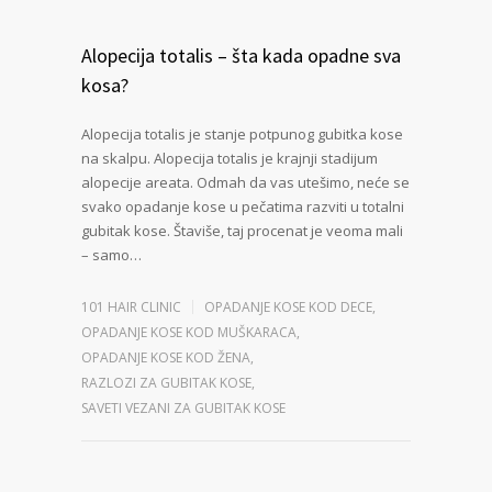
Alopecija totalis – šta kada opadne sva
kosa?
Alopecija totalis je stanje potpunog gubitka kose
na skalpu. Alopecija totalis je krajnji stadijum
alopecije areata. Odmah da vas utešimo, neće se
svako opadanje kose u pečatima razviti u totalni
gubitak kose. Štaviše, taj procenat je veoma mali
– samo…
101 HAIR CLINIC
OPADANJE KOSE KOD DECE
,
OPADANJE KOSE KOD MUŠKARACA
,
OPADANJE KOSE KOD ŽENA
,
RAZLOZI ZA GUBITAK KOSE
,
SAVETI VEZANI ZA GUBITAK KOSE