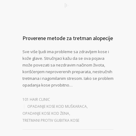
Proverene metode za tretman alopecije
Sve više ljudi ima probleme sa zdravljem kose i
kože glave. Stručnjaci kažu da se ova pojava
može povezati sa nezdravim načinom života,
korišćenjem neproverenih preparata, nestručnih
tretmana i nagomilanim stresom. Iako se problem
opadanja kose prvobitno…
101 HAIR CLINIC
OPADANJE KOSE KOD MUŠKARACA
,
OPADANJE KOSE KOD ŽENA
,
TRETMANI PROTIV GUBITKA KOSE