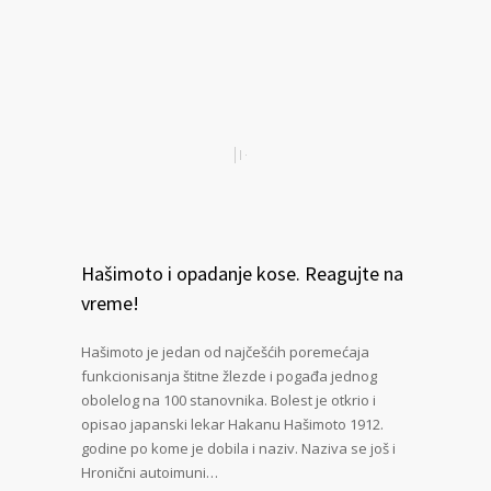
Hašimoto i opadanje kose. Reagujte na
vreme!
Hašimoto je jedan od najčešćih poremećaja
funkcionisanja štitne žlezde i pogađa jednog
obolelog na 100 stanovnika. Bolest je otkrio i
opisao japanski lekar Hakanu Hašimoto 1912.
godine po kome je dobila i naziv. Naziva se još i
Hronični autoimuni…