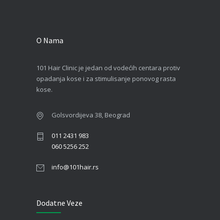
O Nama
101 Hair Clinic je jedan od vodećih centara protiv
opadanja kose i za stimulisanje ponovog rasta
kose.
Golsvordijeva 38, Beograd
011 2431 983
060 5256 252
info@101hair.rs
Dodatne Veze