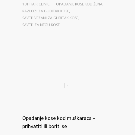
101 HAIR CLINIC
OPADANJE KOSE KOD ŽENA
,
RAZLOZI ZA GUBITAK KOSE
,
SAVETI VEZANI ZA GUBITAK KOSE
,
SAVETI ZA NEGU KOSE
Opadanje kose kod muškaraca –
prihvatiti ili boriti se