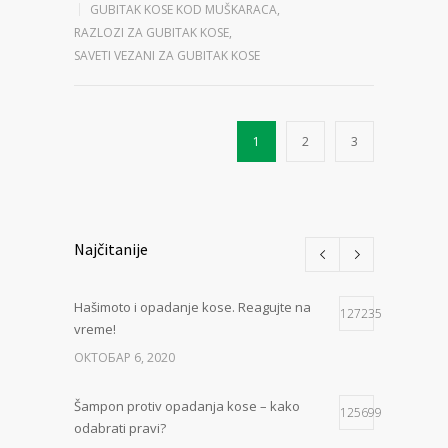
GUBITAK KOSE KOD MUŠKARACA
,
RAZLOZI ZA GUBITAK KOSE
,
SAVETI VEZANI ZA GUBITAK KOSE
1
2
3
Najčitanije
Hašimoto i opadanje kose. Reagujte na
127235
vreme!
ОКТОБАР 6, 2020
Šampon protiv opadanja kose – kako
125699
odabrati pravi?