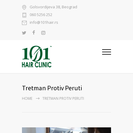
Golsvordijeva 38, Beograd
060 5256 252
info@101hair.rs
Tretman Protiv Peruti
HOME
TRETMAN PROTIV PERUTI