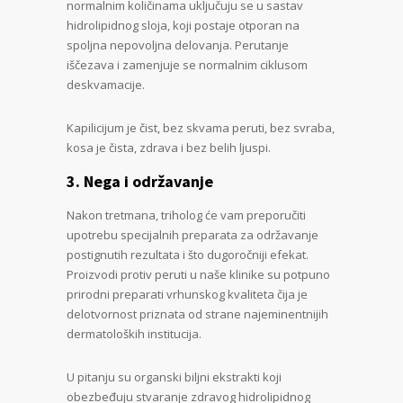
normalnim količinama uključuju se u sastav
hidrolipidnog sloja, koji postaje otporan na
spoljna nepovoljna delovanja. Perutanje
iščezava i zamenjuje se normalnim ciklusom
deskvamacije.
Kapilicijum je čist, bez skvama peruti, bez svraba,
kosa je čista, zdrava i bez belih ljuspi.
3. Nega i održavanje
Nakon tretmana, triholog će vam preporučiti
upotrebu specijalnih preparata za održavanje
postignutih rezultata i što dugoročniji efekat.
Proizvodi protiv peruti u naše klinike su potpuno
prirodni preparati vrhunskog kvaliteta čija je
delotvornost priznata od strane najeminentnijih
dermatoloških institucija.
U pitanju su organski biljni ekstrakti koji
obezbeđuju stvaranje zdravog hidrolipidnog