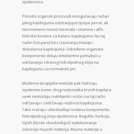
epidermisa.
Prirodni organski proizvodi omogućavaju nežan
piling kapilicijuma odstranjujući ljuspe peruti, ali
istovremeno noseći minerale i vitamine i alfa
hidroksi kiseline za balans kapilicijuma. Na taj
način čisti perut bez izazivanja iritacije i
disbalansa kapilicijuma. Određene organske
komponente deluju emolientno pomažući u
održavanju zdravog hidrolipidnog sloja na
kapilicijumu sa normalnim pH.
Moderne terapijske metode pak hidriraju
epidermis kome zbog nedostatka krvnih kapilara
uvek nedostaju nutritijenti i voda i na taj način
održavaju i zadržavaju vlažnost kapilicijuma.
Tako vraćaju i obezbeđuju vodenu komponentu
hidrolipidnog sloja epidermisa. Regulišu funkciju
lojnih žlezda obezbeđujući stabilizovanje
sekrecije masnih materija. Masne materije u