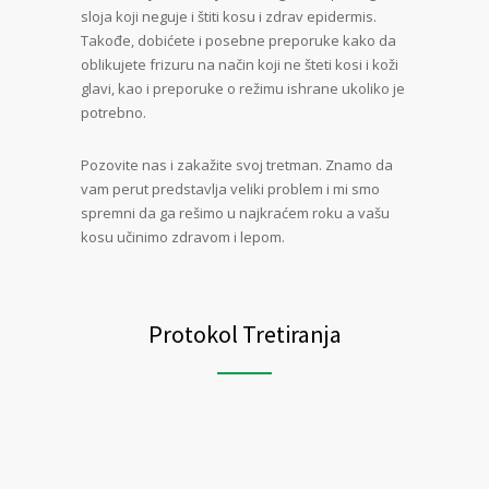
sloja koji neguje i štiti kosu i zdrav epidermis.
Takođe, dobićete i posebne preporuke kako da
oblikujete frizuru na način koji ne šteti kosi i koži
glavi, kao i preporuke o režimu ishrane ukoliko je
potrebno.
Pozovite nas i zakažite svoj tretman. Znamo da
vam perut predstavlja veliki problem i mi smo
spremni da ga rešimo u najkraćem roku a vašu
kosu učinimo zdravom i lepom.
Protokol Tretiranja