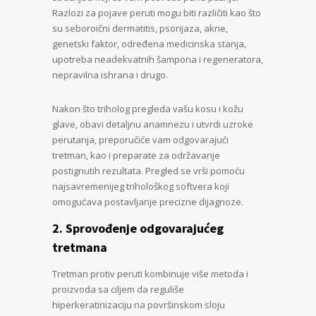
Razlozi za pojave peruti mogu biti različiti kao što
su seboroični dermatitis, psorijaza, akne,
genetski faktor, određena medicinska stanja,
upotreba neadekvatnih šampona i regeneratora,
nepravilna ishrana i drugo.
Nakon što triholog pregleda vašu kosu i kožu
glave, obavi detaljnu anamnezu i utvrdi uzroke
perutanja, preporučiće vam odgovarajući
tretman, kao i preparate za održavanje
postignutih rezultata. Pregled se vrši pomoću
najsavremenijeg trihološkog softvera koji
omogućava postavljanje precizne dijagnoze.
2. Sprovođenje odgovarajućeg
tretmana
Tretman protiv peruti kombinuje više metoda i
proizvoda sa ciljem da reguliše
hiperkeratinizaciju na površinskom sloju