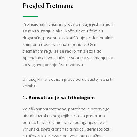
Pregled Tretmana
Profesionalni tretman protiv peruti je jedini način
za revitalizaciju dlake i kože glave. Efekti su
dugoročni, posebno uz korišćenje profesionalnih
šampona i losiona iz naše ponude. Ovim
tretmanom reguliše se rad lojnih žlezda do
optimalnog nivoa, lučenje sebuma se smanjuje a
koža glave postaje čista i zdrava.
U našoj klinici tretman protiv peruti sastoji se iz tri
koraka:
1. Konsultacije sa trihologom
Za efikasnost tretmana, potrebno je pre svega
utvrditi uzroke zbog kojih se kosa preterano
peruta. U našoj klinici na raspolaganju su vam
vrhunski, svetski priznati triholozi, dermatolozi i
stručnjaci koji će vam posvetiti punu pažnju.