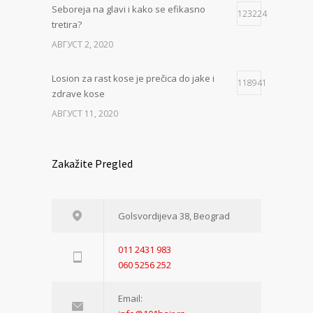
Seboreja na glavi i kako se efikasno
123224
tretira?
АВГУСТ 2, 2020
Losion za rast kose je prečica do jake i
118941
zdrave kose
АВГУСТ 11, 2020
Zakažite Pregled
Golsvordijeva 38, Beograd
011 2431 983
060 5256 252
Email: