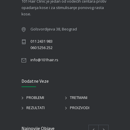
101 Hair Clinic je jedan od vodećih centara protiv
opadanja kose i za stimulisanje ponovog rasta
kose.
Golsvordijeva 38, Beograd
011 2431 983
060 5256 252
info@101hair.rs
Dodatne Veze
PROBLEMI
TRETMANI
REZULTATI
PROIZVODI
Najnovije Objave