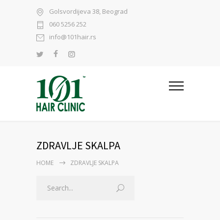
Golsvordijeva 38, Beograd
060 5256 252
info@101hair.rs
ZDRAVLJE SKALPA
HOME
ZDRAVLJE SKALPA