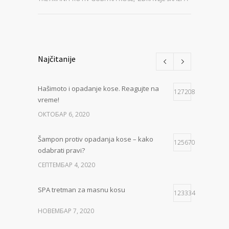
Najčitanije
Hašimoto i opadanje kose. Reagujte na
127208
vreme!
ОКТОБАР 6, 2020
Šampon protiv opadanja kose – kako
125670
odabrati pravi?
СЕПТЕМБАР 4, 2020
SPA tretman za masnu kosu
123334
НОВЕМБАР 7, 2020