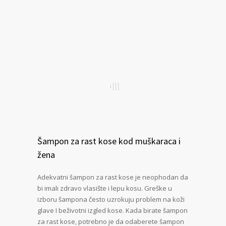
Šampon za rast kose kod muškaraca i
žena
Adekvatni šampon za rast kose je neophodan da
bi imali zdravo vlasište i lepu kosu. Greške u
izboru šampona često uzrokuju problem na koži
glave I beživotni izgled kose. Kada birate šampon
za rast kose, potrebno je da odaberete šampon