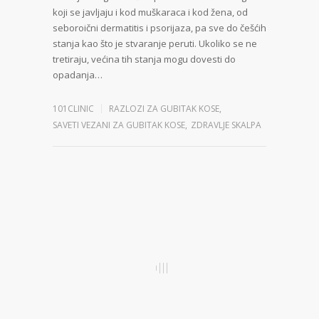
koji se javljaju i kod muškaraca i kod žena, od
seboroični dermatitis i psorijaza, pa sve do češćih
stanja kao što je stvaranje peruti. Ukoliko se ne
tretiraju, većina tih stanja mogu dovesti do
opadanja…
101CLINIC
RAZLOZI ZA GUBITAK KOSE
,
SAVETI VEZANI ZA GUBITAK KOSE
,
ZDRAVLJE SKALPA