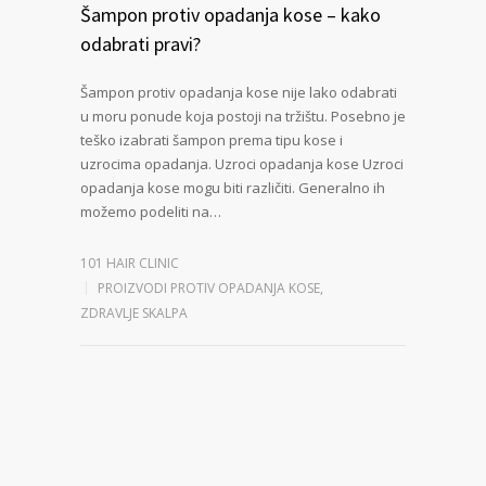
Šampon protiv opadanja kose – kako
odabrati pravi?
Šampon protiv opadanja kose nije lako odabrati
u moru ponude koja postoji na tržištu. Posebno je
teško izabrati šampon prema tipu kose i
uzrocima opadanja. Uzroci opadanja kose Uzroci
opadanja kose mogu biti različiti. Generalno ih
možemo podeliti na…
101 HAIR CLINIC
PROIZVODI PROTIV OPADANJA KOSE
,
ZDRAVLJE SKALPA