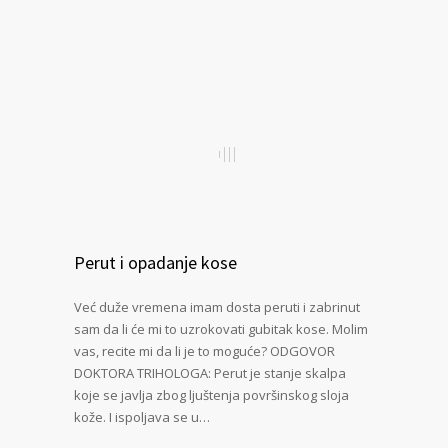
Perut i opadanje kose
Već duže vremena imam dosta peruti i zabrinut
sam da li će mi to uzrokovati gubitak kose. Molim
vas, recite mi da li je to moguće? ODGOVOR
DOKTORA TRIHOLOGA: Perut je stanje skalpa
koje se javlja zbog ljuštenja površinskog sloja
kože. I ispoljava se u…