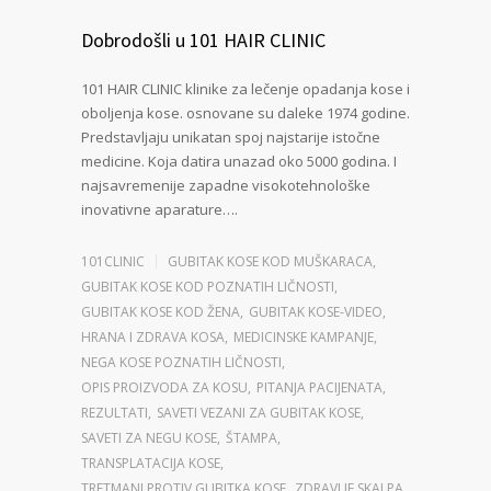
Dobrodošli u 101 HAIR CLINIC
101 HAIR CLINIC klinike za lečenje opadanja kose i
oboljenja kose. osnovane su daleke 1974 godine.
Predstavljaju unikatan spoj najstarije istočne
medicine. Koja datira unazad oko 5000 godina. I
najsavremenije zapadne visokotehnološke
inovativne aparature….
101CLINIC
GUBITAK KOSE KOD MUŠKARACA
,
GUBITAK KOSE KOD POZNATIH LIČNOSTI
,
GUBITAK KOSE KOD ŽENA
,
GUBITAK KOSE-VIDEO
,
HRANA I ZDRAVA KOSA
,
MEDICINSKE KAMPANJE
,
NEGA KOSE POZNATIH LIČNOSTI
,
OPIS PROIZVODA ZA KOSU
,
PITANJA PACIJENATA
,
REZULTATI
,
SAVETI VEZANI ZA GUBITAK KOSE
,
SAVETI ZA NEGU KOSE
,
ŠTAMPA
,
TRANSPLATACIJA KOSE
,
TRETMANI PROTIV GUBITKA KOSE
,
ZDRAVLJE SKALPA