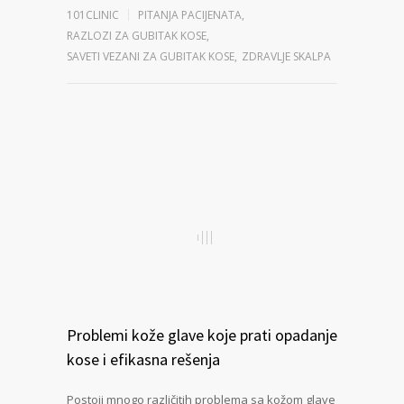
101CLINIC
PITANJA PACIJENATA
,
RAZLOZI ZA GUBITAK KOSE
,
SAVETI VEZANI ZA GUBITAK KOSE
,
ZDRAVLJE SKALPA
Problemi kože glave koje prati opadanje
kose i efikasna rešenja
Postoji mnogo različitih problema sa kožom glave