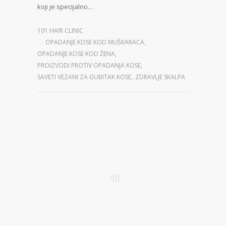
koji je specijalno…
101 HAIR CLINIC
OPADANJE KOSE KOD MUŠKARACA
,
OPADANJE KOSE KOD ŽENA
,
PROIZVODI PROTIV OPADANJA KOSE
,
SAVETI VEZANI ZA GUBITAK KOSE
,
ZDRAVLJE SKALPA