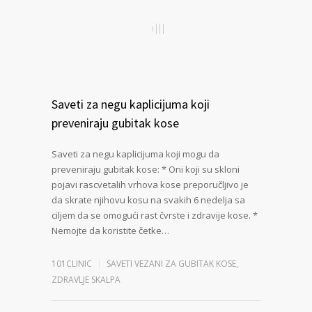
Saveti za negu kaplicijuma koji
preveniraju gubitak kose
Saveti za negu kaplicijuma koji mogu da
preveniraju gubitak kose: * Oni koji su skloni
pojavi rascvetalih vrhova kose preporučljivo je
da skrate njihovu kosu na svakih 6 nedelja sa
ciljem da se omogući rast čvrste i zdravije kose. *
Nemojte da koristite četke…
101CLINIC
SAVETI VEZANI ZA GUBITAK KOSE
,
ZDRAVLJE SKALPA