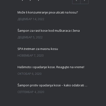
Može li konzumiranje piva uticati na kosu?
ДЕЦЕМБАР 14, 2022
Šampon za rast kose kod muškaraca i žena
ДЕЦЕМБАР 5, 2022
SPA tretman za masnu kosu
НОВЕМБАР 7, 2020
Hašimoto i opadanje kose. Reagujte na vreme!
ОКТОБАР 6, 2020
Šampon protiv opadanja kose – kako odabrati pravi?
СЕПТЕМБАР 4, 2020