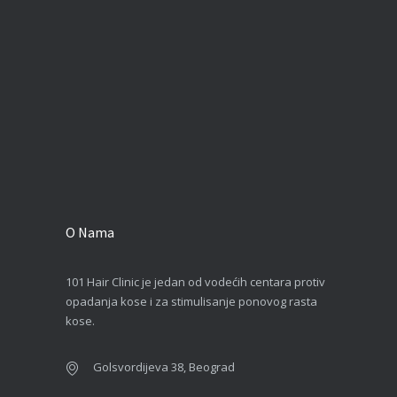
O Nama
101 Hair Clinic je jedan od vodećih centara protiv
opadanja kose i za stimulisanje ponovog rasta
kose.
Golsvordijeva 38, Beograd