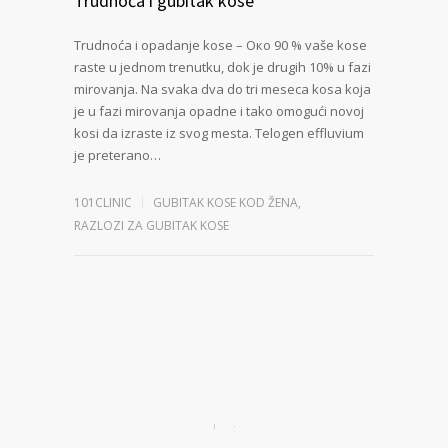
Trudnoća i gubitak kose
Trudnoća i opadanje kose – Око 90 % vaše kose
raste u jednom trenutku, dok je drugih 10% u fazi
mirovanja. Na svaka dva do tri meseca kosa koja
je u fazi mirovanja opadne i tako omogući novoj
kosi da izraste iz svog mesta. Telogen effluvium
je preterano…
101CLINIC
GUBITAK KOSE KOD ŽENA
,
RAZLOZI ZA GUBITAK KOSE