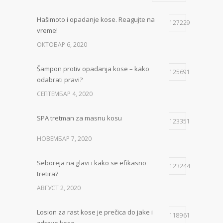
Hašimoto i opadanje kose. Reagujte na
127229
vreme!
ОКТОБАР 6, 2020
Šampon protiv opadanja kose – kako
125691
odabrati pravi?
СЕПТЕМБАР 4, 2020
SPA tretman za masnu kosu
123351
НОВЕМБАР 7, 2020
Seboreja na glavi i kako se efikasno
123244
tretira?
АВГУСТ 2, 2020
Losion za rast kose je prečica do jake i
118961