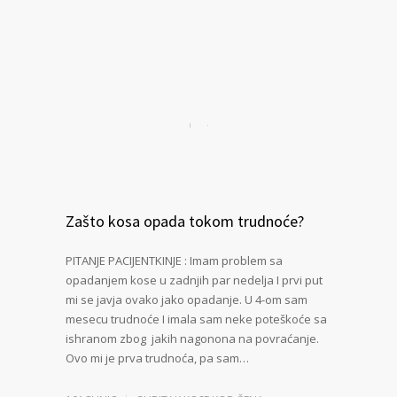
Zašto kosa opada tokom trudnoće?
PITANJE PACIJENTKINJE : Imam problem sa
opadanjem kose u zadnjih par nedelja I prvi put
mi se javja ovako jako opadanje. U 4-om sam
mesecu trudnoće I imala sam neke poteškoće sa
ishranom zbog jakih nagonona na povraćanje.
Ovo mi je prva trudnoća, pa sam…