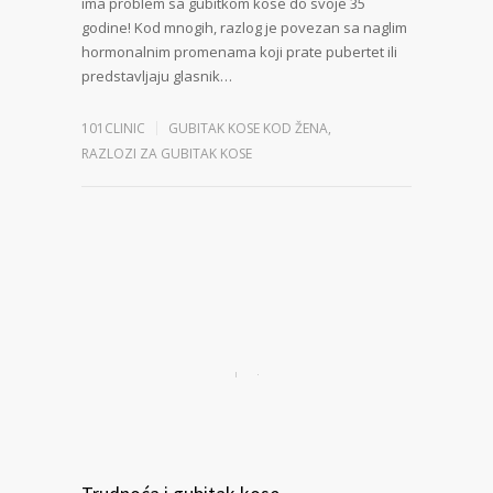
ima problem sa gubitkom kose do svoje 35
godine! Kod mnogih, razlog je povezan sa naglim
hormonalnim promenama koji prate pubertet ili
predstavljaju glasnik…
101CLINIC
GUBITAK KOSE KOD ŽENA
,
RAZLOZI ZA GUBITAK KOSE