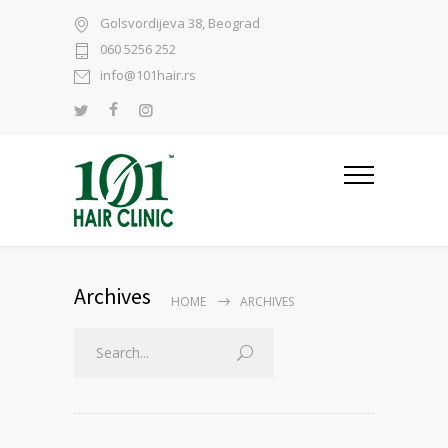
Golsvordijeva 38, Beograd
060 5256 252
info@101hair.rs
Archives
HOME
ARCHIVES