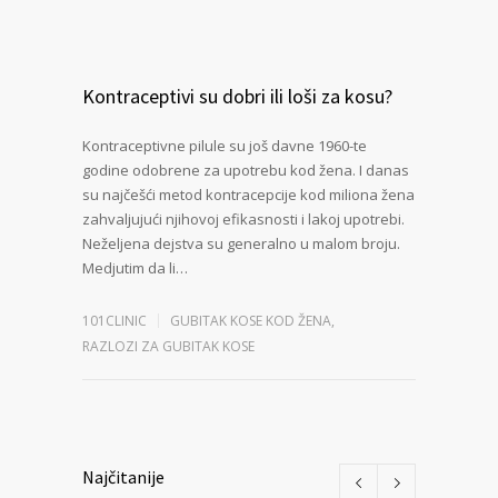
Kontraceptivi su dobri ili loši za kosu?
Kontraceptivne pilule su još davne 1960-te
godine odobrene za upotrebu kod žena. I danas
su najčešći metod kontracepcije kod miliona žena
zahvaljujući njihovoj efikasnosti i lakoj upotrebi.
Neželjena dejstva su generalno u malom broju.
Medjutim da li…
101CLINIC
GUBITAK KOSE KOD ŽENA
,
RAZLOZI ZA GUBITAK KOSE
Najčitanije