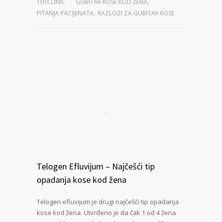
101CLINIC
GUBITAK KOSE KOD ŽENA
,
PITANJA PACIJENATA
,
RAZLOZI ZA GUBITAK KOSE
Telogen Efluvijum – Najčešći tip
opadanja kose kod žena
Telogen efluvijum je drugi najčešći tip opadanja
kose kod žena. Utvrđeno je da čak 1 od 4 žena