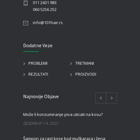
011 2431 983
060 5256 252
info@101hair.rs
Dodatne Veze
PROBLEMI
TRETMANI
REZULTATI
PROIZVODI
Najnovije Objave
Može li konzumiranje piva uticati na kosu?
ДЕЦЕМБАР 14, 2022
Šampon za rast kose kod muškaraca i žena