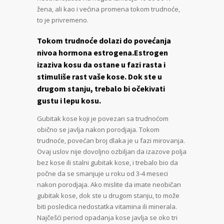
žena, ali kao i većina promen
a tokom trudnoće,
to je privremeno.
Tokom trudnoće dolazi do povećanja
nivoa hormona estrogena.Estrogen
izaziva kosu da ostane u fazi rasta i
stimuliše rast vaše kose. Dok ste u
drugom stanju, trebalo bi očekivati
gustu i lepu kosu.
Gubitak kose koji je povezan sa trudnoćom
obično se javlja nakon porodjaja. Tokom
trudnoće, povećan broj dlaka je u fazi mirovanja.
Ovaj uslov nije dovoljno ozbiljan da izazove polja
bez kose ili stalni gubitak kose, i trebalo bio da
počne da se smanjuje u roku od 3-4 meseci
nakon porodjaja. Ako mislite da imate neobičan
gubitak kose, dok ste u drugom stanju, to može
biti posledica nedostatka vitamina ili minerala.
Najčešći period opadanja kose javlja se oko tri