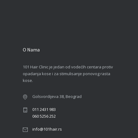
O Nama
101 Hair Clinic je jedan od vodećih centara protiv
opadanja kose i za stimulisanje ponovog rasta
kose.
Golsvordijeva 38, Beograd
011 2431 983
060 5256 252
info@101hair.rs