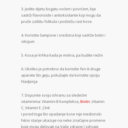
3. Jedite dijetu bogatu voćem i povrćem, kije
sadrži flavonoide i antioksidante koji mogu da
pruže zaštitu folikula i podstiču rast kose.
4. Koristite šampone i sredstva koji sadrže botin i
silicijum
5. Kosa je krhka kada je mokra, pa budite nežni
6. Ukoliko je potrebno da koristite fen ili druge
aparate što geju, pokušajte da koristite opciju
hladjenja
7. Dopunite svoju ishranu sa sledećim
vitaminima: Vitamini B kompleksa,
Biotin
,Vitamin
C, Vitamin E ,CInk
I pored toga što opadanje kose nije medicinski
hitno stanje ukazuje na neke značajne promene
koje mogu delovati na Vaše zdravje I zdrvaje