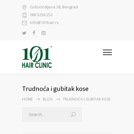
Golsvordijeva 38, Beograd
060 5256 252
info@101hair.rs
Trudnoća i gubitak kose
HOME
BLOG
TRUDNOĆA I GUBITAK KOSE