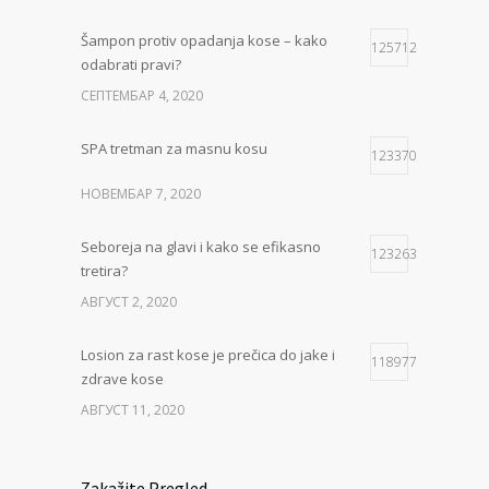
Šampon protiv opadanja kose – kako
125712
odabrati pravi?
СЕПТЕМБАР 4, 2020
SPA tretman za masnu kosu
123370
НОВЕМБАР 7, 2020
Seboreja na glavi i kako se efikasno
123263
tretira?
АВГУСТ 2, 2020
Losion za rast kose je prečica do jake i
118977
zdrave kose
АВГУСТ 11, 2020
Zakažite Pregled