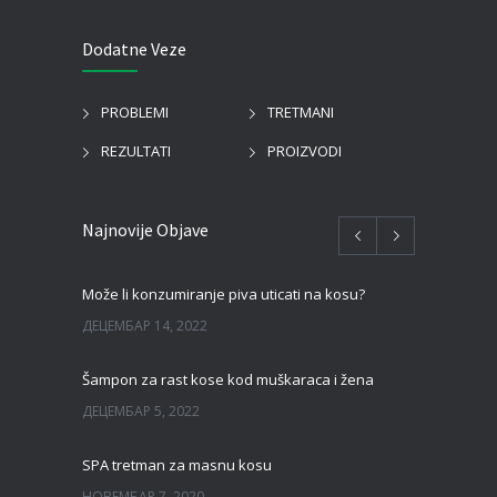
Dodatne Veze
PROBLEMI
TRETMANI
REZULTATI
PROIZVODI
Najnovije Objave
Može li konzumiranje piva uticati na kosu?
ДЕЦЕМБАР 14, 2022
Šampon za rast kose kod muškaraca i žena
ДЕЦЕМБАР 5, 2022
SPA tretman za masnu kosu
НОВЕМБАР 7, 2020