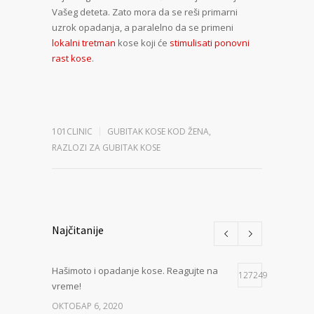
Vašeg deteta. Zato mora da se reši primarni
uzrok opadanja, a paralelno da se primeni
lokalni tretman
kose koji će
stimulisati ponovni
rast kose
.
101CLINIC
GUBITAK KOSE KOD ŽENA
,
RAZLOZI ZA GUBITAK KOSE
Najčitanije
Hašimoto i opadanje kose. Reagujte na
127249
vreme!
ОКТОБАР 6, 2020