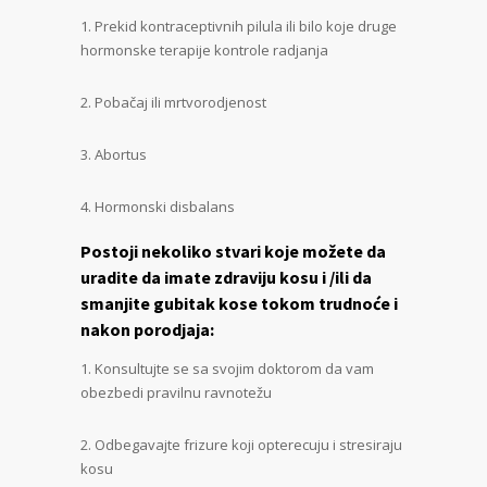
1. Prekid kontraceptivnih pilula ili bilo koje druge
hormonske terapije kontrole radjanja
2. Pobačaj ili mrtvorodjenost
3. Abortus
4. Hormonski disbalans
Postoji nekoliko stvari koje možete da
uradite da imate zdraviju kosu i /ili da
smanjite gubitak kose tokom trudnoće i
nakon porodjaja:
1. Konsultujte se sa svojim doktorom da vam
obezbedi pravilnu ravnotežu
2. Odbegavajte frizure koji opterecuju i stresiraju
kosu