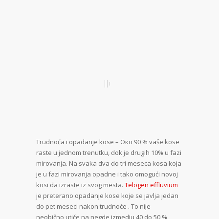
Trudnoća i opadanje kose – Око 90 % vaše kose
raste u jednom trenutku, dok je drugih 10% u fazi
mirovanja. Na svaka dva do tri meseca kosa koja
je u fazi mirovanja opadne i tako omogući novoj
kosi da izraste iz svog mesta.
Telogen effluvium
je preterano opadanje kose koje se javlja jedan
do pet meseci nakon trudnoće . To nije
neobično,utiče na negde izmedju 40 do 50 %