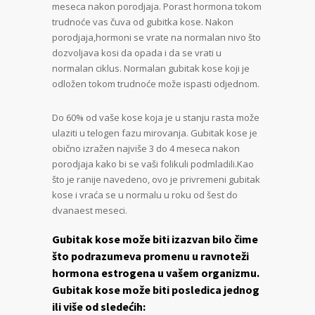
meseca nakon porodjaja. Porast hormona tokom
trudnoće vas čuva od gubitka kose. Nakon
porodjaja,hormoni se vrate na normalan nivo što
dozvoljava kosi da opada i da se vrati u
normalan ciklus. Normalan gubitak kose koji je
odložen tokom trudnoće može ispasti odjednom.
Do 60% od vaše kose koja je u stanju rasta može
ulaziti u telogen fazu mirovanja. Gubitak kose je
obično izražen najviše 3 do 4 meseca nakon
porodjaja kako bi se vaši folikuli podmladili.Kao
što je ranije navedeno, ovo je privremeni gubitak
kose i vraća se u normalu u roku od šest do
dvanaest meseci.
Gubitak kose može biti izazvan bilo čime
što podrazumeva promenu u ravnoteži
hormona estrogena u vašem organizmu.
Gubitak kose može biti posledica jednog
ili više od sledećih: