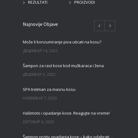
REZULTATI
PROIZVODI
Najnovije Objave
Može li konzumiranje piva uticati na kosu?
ДЕЦЕМБАР 14, 2022
Šampon za rast kose kod muškaraca i žena
ДЕЦЕМБАР 5, 2022
SPA tretman za masnu kosu
НОВЕМБАР 7, 2020
Hašimoto i opadanje kose. Reagujte na vreme!
ОКТОБАР 6, 2020
Šampon protiv opadanja kose – kako odabrati pravi?