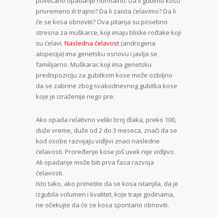
povećano opadanje normalno. Da li gubimo kosu
privremeno ili trajno? Da li zaista ćelavimo? Da li
će se kosa obnoviti? Оva pitanja su posebno
stresna za muškarce, koji imaju bliske rođake koji
su ćelavi.
Nasledna ćelavost
(androgena
alopecija) ima genetsku osnovu i javlja se
familija
rno. Muškarac koji ima genetsku
predispoziciju za gubitkom kose može ozbiljno
da se zabrine zbog svakodnevnog gubitka kose
koje je izraženije nego pre.
Аko opada relativno veliki broj dlaka, preko 100,
duže vreme, duže od 2 do 3 meseca, znači da se
kod osobe razvijaju vidljivi znaci nasledne
ćelavosti. Proređenje kose još uvek nije vidljivo.
Ali opadanje može biti prva faza razvoja
ćelavosti.
Isto tako, ako primetite da se kosa istanjila, da je
izgubila volumen i kvalitet, koje traje godinama,
ne očekujte da će se kosa spontano obnoviti.