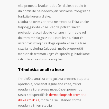
Аko primetite kratke“ bebeće“ dlake, trebalo bi
da pomislite na nedovoljan rast kose, zbog slabe
funkcije korena dlake.
Osoba sa ovim zancima ne treba da čeka znake
trajnog gubikta kose. Već da potraži savet
profesionalaca i dobije korisne informacije od
doktora-trihologa iz 101 Hair Clinic. Doktor će
ustanoviti iz kojih razloga opada kosa. Da li se
razvija nasledna ćalavost i može preporučiti
medicinski tretman kojim će sprečiti gubitak kose
i stimulisati rast još u ranoj fazi.
Trihološka analiza kose
Trihološka analiza omogućava procenu stepena
opadanja, procenat izgubljene kose, trend
opadanja i pre svega mogućnost ponovnog
rasta. Od specifičnih
dermoskopskih promena
dlaka i folikula
, može da se ustanovi forma
opadanja i njen stadijum.