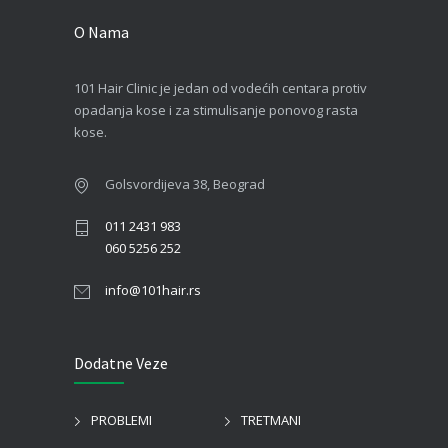
O Nama
101 Hair Clinic je jedan od vodećih centara protiv
opadanja kose i za stimulisanje ponovog rasta
kose.
Golsvordijeva 38, Beograd
011 2431 983
060 5256 252
info@101hair.rs
Dodatne Veze
PROBLEMI
TRETMANI