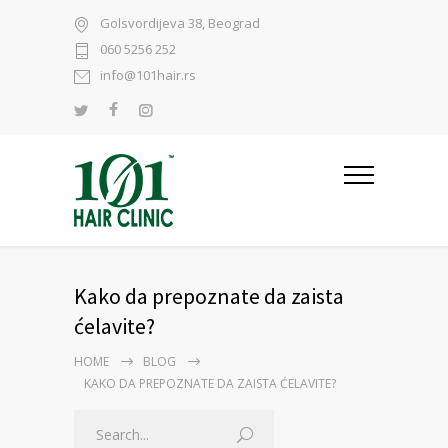
Golsvordijeva 38, Beograd
060 5256 252
info@101hair.rs
Kako da prepoznate da zaista
ćelavite?
HOME
BLOG
KAKO DA PREPOZNATE DA ZAISTA ĆELAVITE?