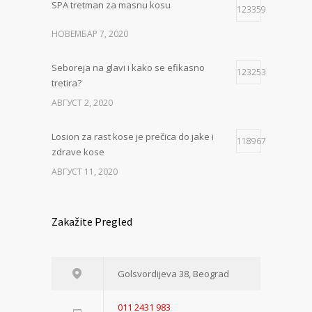
SPA tretman za masnu kosu
123359
НОВЕМБАР 7, 2020
Seboreja na glavi i kako se efikasno
123253
tretira?
АВГУСТ 2, 2020
Losion za rast kose je prečica do jake i
118967
zdrave kose
АВГУСТ 11, 2020
Zakažite Pregled
Golsvordijeva 38, Beograd
011 2431 983