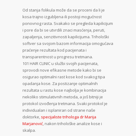
Od stanja folikula može da se proceni da li je
kosa trajno izgubljena ili postoji mogućnost
ponovnog rasta. Svakako se pregleda kapilicijum
i pore da bi se utvrdili znaci masćenja, peruti,
zapaljenja, senzitivnosti kapilicijuma. Trihološki
softver sa svojom bazom informacija omogućava
praćenje rezultata kod pacijenata i
transparentnost u progresu tretmana.
101 HAIR CLINIC u službi svojih pacijenata,
sprovodi nove efikasne metode kako bi se
osigurao optimalni rast kose kod svakog tipa
opadanja kose. Za postizanje optimalnih
rezultata u rastu kose najbolja je kombinacija
nekoliko stimulativnih metoda, a još bitniji je
protokol izvođenja tretmana. Svaki protokol je
individualan i isplaniran od strane naše
doktorke,
specijaliste trihologa dr Marija
Marjanović
, nakon trihološke analize kose i
skalpa.