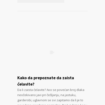
Kako da prepoznate da zaista
ćelavite?
Da li zaista ćelavite? Ако se povećan broj dlaka
neočekivano javi pri češljanju, na jastuku,
garderobi, uglavnom se svi zapitamo da li je to