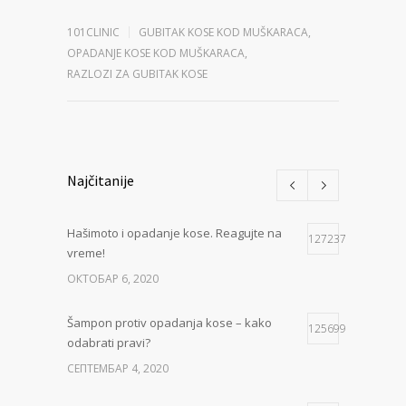
101CLINIC
GUBITAK KOSE KOD MUŠKARACA
,
OPADANJE KOSE KOD MUŠKARACA
,
RAZLOZI ZA GUBITAK KOSE
Najčitanije
Hašimoto i opadanje kose. Reagujte na
127237
vreme!
ОКТОБАР 6, 2020
Šampon protiv opadanja kose – kako
125699
odabrati pravi?
СЕПТЕМБАР 4, 2020