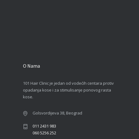
O Nama
101 Hair Clinic je jedan od vodećih centara protiv
opadanja kose i za stimulisanje ponovog rasta
kose.
Golsvordijeva 38, Beograd
011 2431 983
060 5256 252