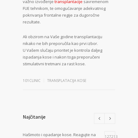
važno izvođenje
transplantacije
savremenom
FUE tehnikom, te omogućavanje adekvatnog
pokrivanja frontalne regije za dugoročne
rezultate.
Ali obzirom na Vaše godine transplantaciju
nikako ne bih preporučila kao prvi izbor.
U Vašem slučaju prioritet je kontrola daljeg
ispadanja kose i nakon toga preporučeni
stimulativni tretmani za rast kose.
101CLINIC
TRANSPLATACIJA KOSE
Najčitanije
Hašimoto i opadanje kose. Reagujte na
127213