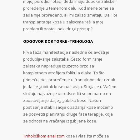
mojoj porodici i otac i deda imaju duboke zaliske i
proređenje u temenom delu. Kod mene teme za
sada nije proređeno, ali mi zalisci smetaju. Da li bi
transplantacija kose u zaliscima rešila moj
problem ili postoji neki drugi pristup?
ODGOVOR
DOKTORKE -TRIHOLOGA
Prva faza manifestacije nasledne ćelavosti je
produbljivanje zalistaka. Često formiranje
zalistaka napreduje izuzetno brzo sa
kompletnom atrofijom folikula dlake. To što
primećujete i proređenje u frontalnom delu znak
je da se gubitak kose nastavlja. Stoga je u Vašem
slučaju najvažnije usredsrediti se primarno na
zaustavljanje daljeg gubitka kose. Nakon
postizanja stabilizacije opadanja kose možemo
se posvetiti planiranju druge faze terapije, koja
se odnosi na vraćanje izgubljene kose.
Trihološkom analizom
kose i vlasišta može se