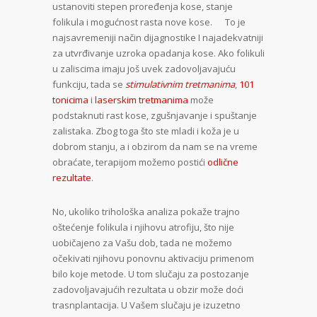
ustanoviti stepen proređenja kose, stanje
folikula i mogućnost rasta nove kose. To je
najsavremeniji način dijagnostike I najadekvatniji
za utvrđivanje uzroka opadanja kose. Ako folikuli
u zaliscima imaju još uvek zadovoljavajuću
funkciju, tada se
stimulativnim tretmanima
,
101
tonicima
i
laserskim tretmanima
može
podstaknuti rast kose, zgušnjavanje i spuštanje
zalistaka. Zbog toga što ste mladi i koža je u
dobrom stanju, a i obzirom da nam se na vreme
obraćate, terapijom možemo postići
odlične
rezultate
.
No, ukoliko trihološka analiza pokaže trajno
oštećenje folikula i njihovu atrofiju, što nije
uobičajeno za Vašu dob, tada ne možemo
očekivati njihovu ponovnu aktivaciju primenom
bilo koje metode. U tom slučaju za postozanje
zadovoljavajućih rezultata u obzir može doći
trasnplantacija. U Vašem slučaju je izuzetno