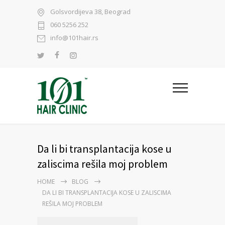
Golsvordijeva 38, Beograd
060 5256 252
info@101hair.rs
Da li bi transplantacija kose u
zaliscima rešila moj problem
HOME
BLOG
DA LI BI TRANSPLANTACIJA KOSE U ZALISCIMA
REŠILA MOJ PROBLEM