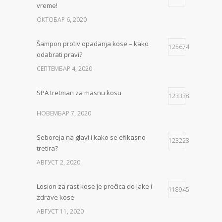
vreme!
ОКТОБАР 6, 2020
Šampon protiv opadanja kose – kako
125674
odabrati pravi?
СЕПТЕМБАР 4, 2020
SPA tretman za masnu kosu
123338
НОВЕМБАР 7, 2020
Seboreja na glavi i kako se efikasno
123228
tretira?
АВГУСТ 2, 2020
Losion za rast kose je prečica do jake i
118945
zdrave kose
АВГУСТ 11, 2020