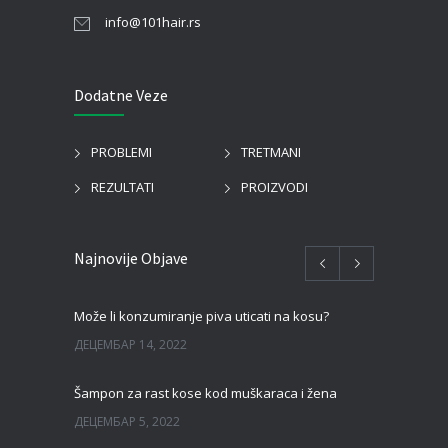
info@101hair.rs
Dodatne Veze
PROBLEMI
TRETMANI
REZULTATI
PROIZVODI
Najnovije Objave
Može li konzumiranje piva uticati na kosu?
ДЕЦЕМБАР 14, 2022
Šampon za rast kose kod muškaraca i žena
ДЕЦЕМБАР 5, 2022