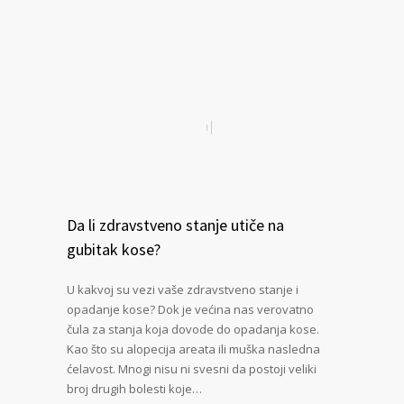
Da li zdravstveno stanje utiče na
gubitak kose?
U kakvoj su vezi vaše zdravstveno stanje i
opadanje kose? Dok je većina nas verovatno
čula za stanja koja dovode do opadanja kose.
Kao što su alopecija areata ili muška nasledna
ćelavost. Mnogi nisu ni svesni da postoji veliki
broj drugih bolesti koje…