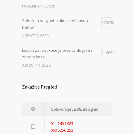
НОВЕМБАР 7, 2020
Seboreja na glavi i kako se efikasno
123230
tretira?
АВГУСТ 2, 2020
Losion za rast kose je prečica do jake i
118947
zdrave kose
АВГУСТ 11, 2020
Zakažite Pregled
Golsvordijeva 38, Beograd
011 2431 983
060 5256 252