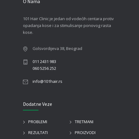
O Nama
101 Hair Clinic je jedan od vodećih centara protiv
opadanja kose i za stimulisanje ponovog rasta
kose.
Golsvordijeva 38, Beograd
011 2431 983
060 5256 252
info@101hair.rs
Dodatne Veze
PROBLEMI
TRETMANI
REZULTATI
PROIZVODI