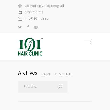
Golsvordijeva 38, Beograd
060 5256 252
info@101hair.rs
Archives
HOME
ARCHIVES