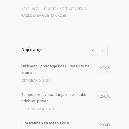
101CLINIC
GUBITAK KOSE KOD ŽENA
,
RAZLOZI ZA GUBITAK KOSE
Najčitanije
Hašimoto i opadanje kose. Reagujte na
127215
vreme!
ОКТОБАР 6, 2020
Šampon protiv opadanja kose – kako
125676
odabrati pravi?
СЕПТЕМБАР 4, 2020
SPA tretman za masnu kosu
123340