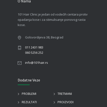
O Nama
101 Hair Clinic je jedan od vodećih centara protiv
opadanja kose i za stimulisanje ponovog rasta
kose.
Golsvordijeva 38, Beograd
011 2431 983
060 5256 252
info@101hair.rs
Dodatne Veze
PROBLEMI
TRETMANI
REZULTATI
PROIZVODI