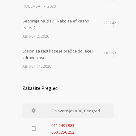
НОВЕМБАР 7, 2020
Seboreja na glavi i kako se efikasno
123242
tretira?
АВГУСТ 2, 2020
Losion za rast kose je prečica do jake i
118959
zdrave kose
АВГУСТ 11, 2020
Zakažite Pregled
Golsvordijeva 38, Beograd
011 2431 983
060 5256 252