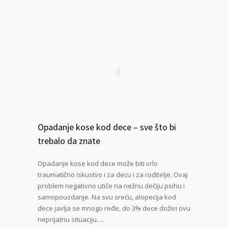
Opadanje kose kod dece – sve što bi
trebalo da znate
Opadanje kose kod dece može biti vrlo
traumatično iskustvo i za decu i za roditelje. Ovaj
problem negativno utiče na nežnu dečiju psihu i
samopouzdanje. Na svu sreću, alopecija kod
dece javlja se mnogo ređe, do 3% dece doživi ovu
neprijatnu situaciju….