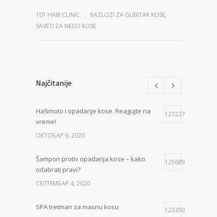
101 HAIR CLINIC
RAZLOZI ZA GUBITAK KOSE
,
SAVETI ZA NEGU KOSE
Najčitanije
Hašimoto i opadanje kose. Reagujte na
127227
vreme!
ОКТОБАР 6, 2020
Šampon protiv opadanja kose – kako
125689
odabrati pravi?
СЕПТЕМБАР 4, 2020
SPA tretman za masnu kosu
123350