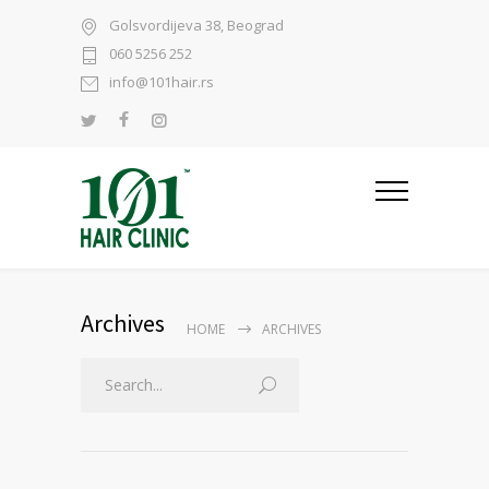
Golsvordijeva 38, Beograd
060 5256 252
info@101hair.rs
Archives
HOME
ARCHIVES