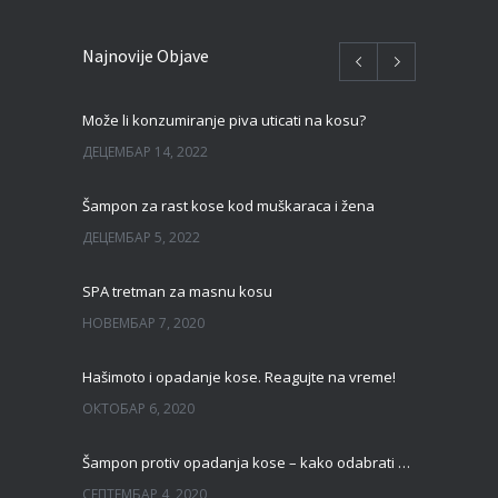
Najnovije Objave
Može li konzumiranje piva uticati na kosu?
ДЕЦЕМБАР 14, 2022
Šampon za rast kose kod muškaraca i žena
ДЕЦЕМБАР 5, 2022
SPA tretman za masnu kosu
НОВЕМБАР 7, 2020
Hašimoto i opadanje kose. Reagujte na vreme!
ОКТОБАР 6, 2020
Šampon protiv opadanja kose – kako odabrati pravi?
СЕПТЕМБАР 4, 2020