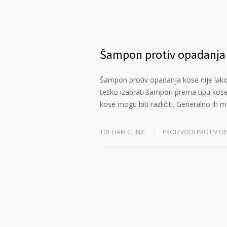
Šampon protiv opadanja 
Šampon protiv opadanja kose nije lako
teško izabrati šampon prema tipu kos
kose mogu biti različiti. Generalno ih
101 HAIR CLINIC
PROIZVODI PROTIV O