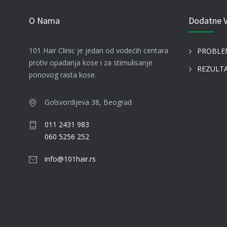
O Nama
Dodatne 
101 Hair Clinic je jedan od vodećih centara
PROBLE
protiv opadanja kose i za stimulisanje
REZULTA
ponovog rasta kose.
Golsvordijeva 38, Beograd
011 2431 983
060 5256 252
info@101hair.rs