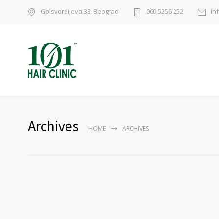
Golsvordijeva 38, Beograd
060 5256 252
in
Archives
HOME
ARCHIVES