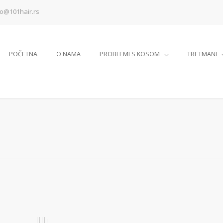
fo@101hair.rs
POČETNA
O NAMA
PROBLEMI S KOSOM
TRETMANI