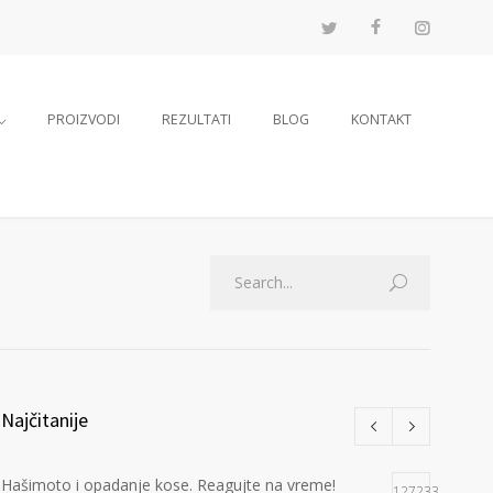
PROIZVODI
REZULTATI
BLOG
KONTAKT
Najčitanije
Hašimoto i opadanje kose. Reagujte na vreme!
127233