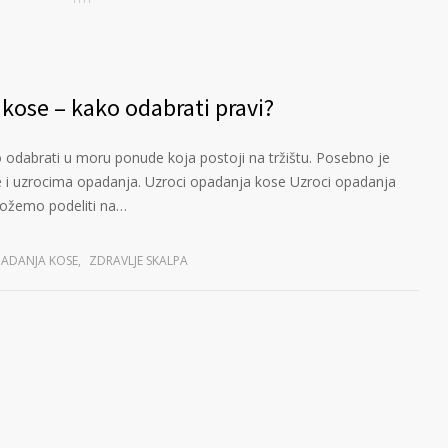
kose – kako odabrati pravi?
 odabrati u moru ponude koja postoji na tržištu. Posebno je
e i uzrocima opadanja. Uzroci opadanja kose Uzroci opadanja
 možemo podeliti na…
PADANJA KOSE
,
ZDRAVLJE SKALPA