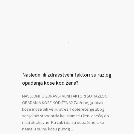
Nasledni ili zdravstveni faktori su razlog
opadanja kose kod žena?
NASLEDNI ILI ZDRAVSTVENI FAKTORI SU RAZLOG
OPADANJA KOSE KOD ŽENA? Za žene, gubitak
kose može biti veliki stres. I opterećenje zbog
socijalnih standarda koji nameću ženi osećaj da
nisu atraktivne. Pa čak i da su odbačene, ako
nemaju bujnu kosu punog…