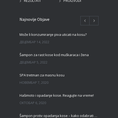
REZULTATI
PROIZVODI
Najnovije Objave
Može li konzumiranje piva uticati na kosu?
ДЕЦЕМБАР 14, 2022
Šampon za rast kose kod muškaraca i žena
ДЕЦЕМБАР 5, 2022
SPA tretman za masnu kosu
НОВЕМБАР 7, 2020
Hašimoto i opadanje kose. Reagujte na vreme!
ОКТОБАР 6, 2020
Šampon protiv opadanja kose – kako odabrati pravi?