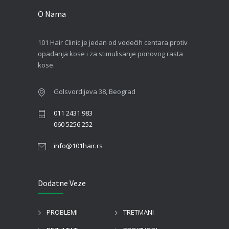
O Nama
101 Hair Clinic je jedan od vodećih centara protiv
opadanja kose i za stimulisanje ponovog rasta
kose.
Golsvordijeva 38, Beograd
011 2431 983
060 5256 252
info@101hair.rs
Dodatne Veze
PROBLEMI
TRETMANI