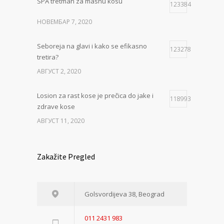
SPA tretman za masnu kosu
123384
НОВЕМБАР 7, 2020
Seboreja na glavi i kako se efikasno
123278
tretira?
АВГУСТ 2, 2020
Losion za rast kose je prečica do jake i
118993
zdrave kose
АВГУСТ 11, 2020
Zakažite Pregled
Golsvordijeva 38, Beograd
011 2431 983