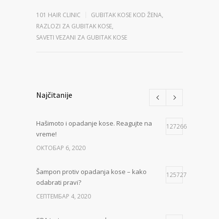
101 HAIR CLINIC
GUBITAK KOSE KOD ŽENA
,
RAZLOZI ZA GUBITAK KOSE
,
SAVETI VEZANI ZA GUBITAK KOSE
Najčitanije
Hašimoto i opadanje kose. Reagujte na
127266
vreme!
ОКТОБАР 6, 2020
Šampon protiv opadanja kose – kako
125727
odabrati pravi?
СЕПТЕМБАР 4, 2020