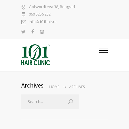
Golsvordijeva 38, Beograd
060 5256 252
info@101hair.rs
Archives
HOME
ARCHIVES