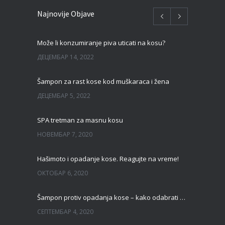
Najnovije Objave
Može li konzumiranje piva uticati na kosu?
ДЕЦЕМБАР 14, 2022
Šampon za rast kose kod muškaraca i žena
ДЕЦЕМБАР 5, 2022
SPA tretman za masnu kosu
НОВЕМБАР 7, 2020
Hašimoto i opadanje kose. Reagujte na vreme!
ОКТОБАР 6, 2020
Šampon protiv opadanja kose – kako odabrati pravi?
СЕПТЕМБАР 4, 2020