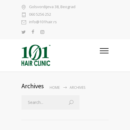
Golsvordijeva 38, Beograd
060 5256 252
info@101hair.rs
Archives
HOME
ARCHIVES