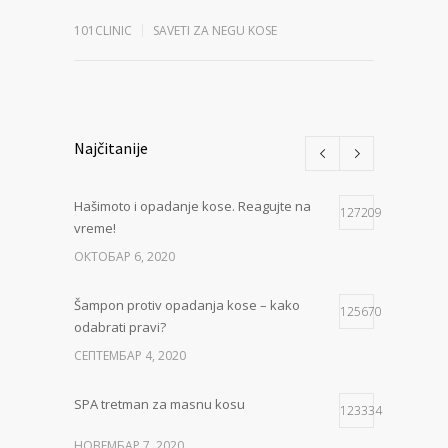
101CLINIC
SAVETI ZA NEGU KOSE
Najčitanije
Hašimoto i opadanje kose. Reagujte na
127209
vreme!
ОКТОБАР 6, 2020
Šampon protiv opadanja kose – kako
125670
odabrati pravi?
СЕПТЕМБАР 4, 2020
SPA tretman za masnu kosu
123334
НОВЕМБАР 7, 2020