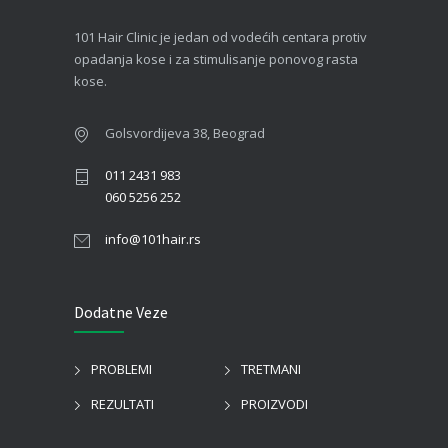
101 Hair Clinic je jedan od vodećih centara protiv
opadanja kose i za stimulisanje ponovog rasta
kose.
Golsvordijeva 38, Beograd
011 2431 983
060 5256 252
info@101hair.rs
Dodatne Veze
PROBLEMI
TRETMANI
REZULTATI
PROIZVODI