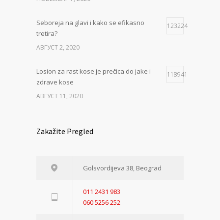
Seboreja na glavi i kako se efikasno
123224
tretira?
АВГУСТ 2, 2020
Losion za rast kose je prečica do jake i
118941
zdrave kose
АВГУСТ 11, 2020
Zakažite Pregled
Golsvordijeva 38, Beograd
011 2431 983
060 5256 252