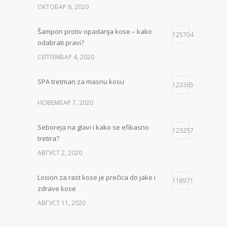
ОКТОБАР 6, 2020
Šampon protiv opadanja kose – kako
125704
odabrati pravi?
СЕПТЕМБАР 4, 2020
SPA tretman za masnu kosu
123365
НОВЕМБАР 7, 2020
Seboreja na glavi i kako se efikasno
123257
tretira?
АВГУСТ 2, 2020
Losion za rast kose je prečica do jake i
118971
zdrave kose
АВГУСТ 11, 2020