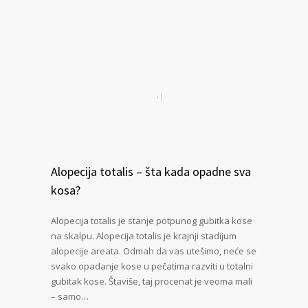
Alopecija totalis – šta kada opadne sva
kosa?
Alopecija totalis je stanje potpunog gubitka kose
na skalpu. Alopecija totalis je krajnji stadijum
alopecije areata. Odmah da vas utešimo, neće se
svako opadanje kose u pečatima razviti u totalni
gubitak kose. Štaviše, taj procenat je veoma mali
– samo…