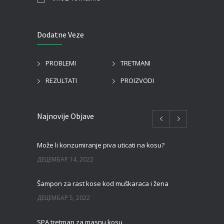
Dodatne Veze
PROBLEMI
TRETMANI
REZULTATI
PROIZVODI
Najnovije Objave
Može li konzumiranje piva uticati na kosu?
ДЕЦЕМБАР 14, 2022
Šampon za rast kose kod muškaraca i žena
ДЕЦЕМБАР 5, 2022
SPA tretman za masnu kosu