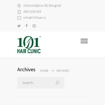
Golsvordijeva 38, Beograd
060 5256 252
info@101hair.rs
Archives
HOME
ARCHIVES