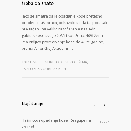
treba da znate
Iako se smatra da je opadanje kose pretežno
problem muškaraca, pokazalo se da taj podatak
nije tačan i na veliko razočarenje nasledni
gubitak kose sve je češći i kod žena. 40% žena
ima vidljivo proređivanje kose do 40-te godine,
prema Američkoj Akademiji…
101CLINIC
GUBITAK KOSE KOD ŽENA
,
RAZLOZI ZA GUBITAK KOSE
Najčitanije
Hašimoto i opadanje kose. Reagujte na
127243
vreme!