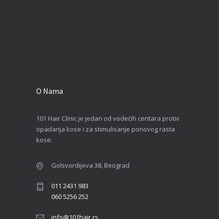
O Nama
101 Hair Clinic je jedan od vodećih centara protiv
opadanja kose i za stimulisanje ponovog rasta
kose.
Golsvordijeva 38, Beograd
011 2431 983
060 5256 252
info@101hair.rs