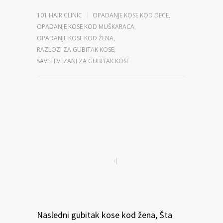
101 HAIR CLINIC
OPADANJE KOSE KOD DECE
,
OPADANJE KOSE KOD MUŠKARACA
,
OPADANJE KOSE KOD ŽENA
,
RAZLOZI ZA GUBITAK KOSE
,
SAVETI VEZANI ZA GUBITAK KOSE
Nasledni gubitak kose kod žena, Šta