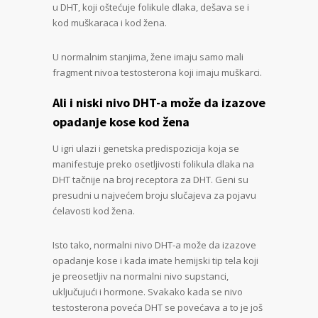
u DHT, koji oštećuje folikule dlaka, dešava se i
kod muškaraca i kod žena.
U normalnim stanjima, žene imaju samo mali
fragment nivoa testosterona koji imaju muškarci.
Ali i niski nivo DHT-a može da izazove
opadanje kose kod žena
U igri ulazi i genetska predispozicija koja se
manifestuje preko osetljivosti folikula dlaka na
DHT tačnije na broj receptora za DHT. Geni su
presudni u najvećem broju slučajeva za pojavu
ćelavosti kod žena.
Isto tako, normalni nivo DHT-a može da izazove
opadanje kose i kada imate hemijski tip tela koji
je preosetljiv na normalni nivo supstanci,
uključujući i hormone. Svakako kada se nivo
testosterona poveća DHT se povećava a to je još