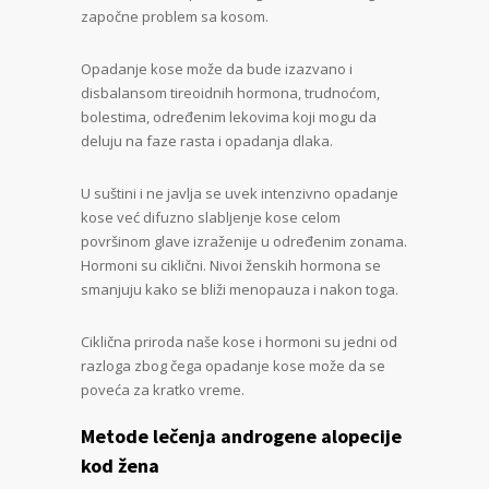
započne problem sa kosom.
Opadanje kose može da bude izazvano i
disbalansom tireoidnih hormona, trudnoćom,
bolestima, određenim lekovima koji mogu da
deluju na faze rasta i opadanja dlaka.
U suštini i ne javlja se uvek intenzivno opadanje
kose već difuzno slabljenje kose celom
površinom glave izraženije u određenim zonama.
Hormoni su ciklični. Nivoi ženskih hormona se
smanjuju kako se bliži menopauza i nakon toga.
Ciklična priroda naše kose i hormoni su jedni od
razloga zbog čega opadanje kose može da se
poveća za kratko vreme.
Metode lečenja androgene alopecije
kod žena