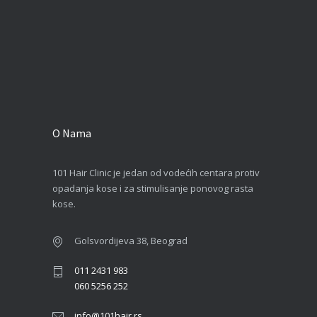
O Nama
101 Hair Clinic je jedan od vodećih centara protiv
opadanja kose i za stimulisanje ponovog rasta
kose.
Golsvordijeva 38, Beograd
011 2431 983
060 5256 252
info@101hair.rs