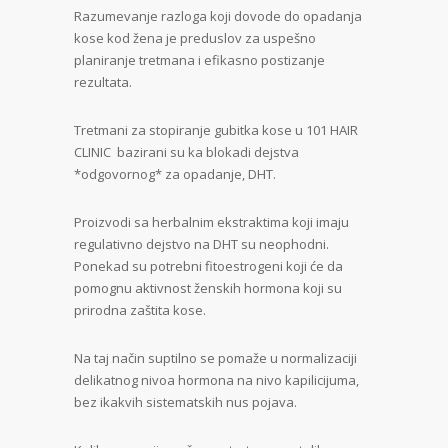
Razumevanje razloga koji dovode do opadanja
kose kod žena je preduslov za uspešno
planiranje tretmana i efikasno postizanje
rezultata.
Tretmani za stopiranje gubitka kose u 101 HAIR
CLINIC bazirani su ka blokadi dejstva
*odgovornog* za opadanje, DHT.
Proizvodi sa herbalnim ekstraktima koji imaju
regulativno dejstvo na DHT su neophodni.
Ponekad su potrebni fitoestrogeni koji će da
pomognu aktivnost ženskih hormona koji su
prirodna zaštita kose.
Na taj način suptilno se pomaže u normalizaciji
delikatnog nivoa hormona na nivo kapilicijuma,
bez ikakvih sistematskih nus pojava.