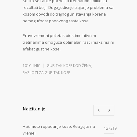
Koliko se ranije počne sa tretmanom toliko su
rezultati bolji. Dugogodišnje trajanje problema sa
kosom dovodi do trajnog uništavanja korena i
nemogućnost ponovnog rasta kose.
Pravovremeni početak biostimulativnim
tretmanima omoguća optimalan rast i maksimalni
efekat gustine kose.
101CLINIC
GUBITAK KOSE KOD ŽENA
,
RAZLOZI ZA GUBITAK KOSE
Najčitanije
Hašimoto i opadanje kose. Reagujte na
127219
vreme!