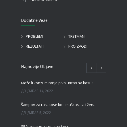
Dodatne Veze
PROBLEMI
TRETMANI
REZULTATI
PROIZVODI
Najnovije Objave
Može li konzumiranje piva uticati na kosu?
ДЕЦЕМБАР 14, 2022
Šampon za rast kose kod muškaraca i žena
ДЕЦЕМБАР 5, 2022
SPA tretman za masnu kosu