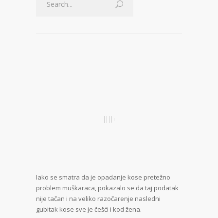
Iako se smatra da je opadanje kose pretežno
problem muškaraca, pokazalo se da taj podatak
nije tačan i na veliko razočarenje nasledni
gubitak kose sve je češći i kod žena.