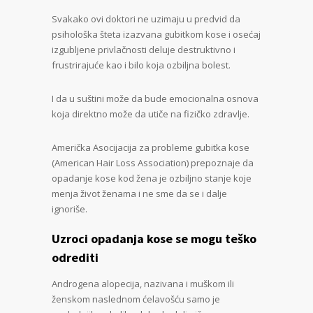
Svakako ovi doktori ne uzimaju u predvid da
psihološka šteta izazvana gubitkom kose i osećaj
izgubljene privlačnosti deluje destruktivno i
frustrirajuće kao i bilo koja ozbiljna bolest.
I da u suštini može da bude emocionalna osnova
koja direktno može da utiče na fizičko zdravlje.
Američka Asocijacija za probleme gubitka kose
(American Hair Loss Association) prepoznaje da
opadanje kose kod žena je ozbiljno stanje koje
menja život ženama i ne sme da se i dalje
ignoriše.
Uzroci opadanja kose se mogu teško
odrediti
Androgena alopecija, nazivana i muškom ili
ženskom naslednom ćelavošću samo je