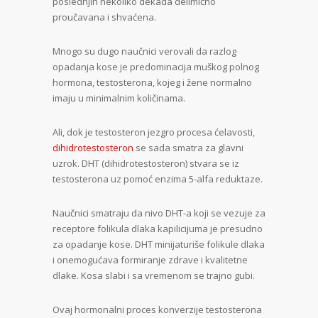
poslednjih nekoliko dekada delimično
proučavana i shvaćena.
Mnogo su dugo naučnici verovali da razlog
opadanja kose je predominacija muškog polnog
hormona, testosterona, kojeg i žene normalno
imaju u minimalnim količinama.
Ali, dok je testosteron jezgro procesa ćelavosti,
dihidrotestosteron
se sada smatra za glavni
uzrok. DHT (dihidrotestosteron) stvara se iz
testosterona uz pomoć enzima 5-alfa reduktaze.
Naučnici smatraju da nivo DHT-a koji se vezuje za
receptore folikula dlaka kapilicijuma je presudno
za opadanje kose. DHT minijaturiše folikule dlaka
i onemogućava formiranje zdrave i kvalitetne
dlake. Kosa slabi i sa vremenom se trajno gubi.
Ovaj hormonalni proces konverzije testosterona