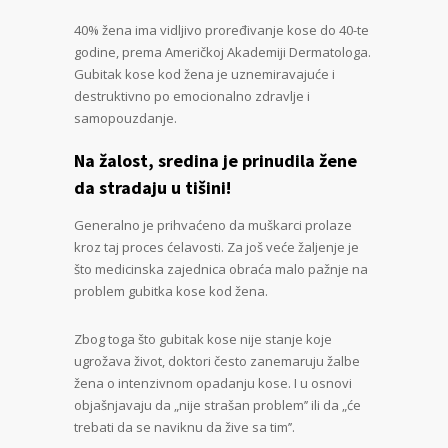
40% žena ima vidljivo proređivanje kose do 40-te
godine, prema Američkoj Akademiji Dermatologa.
Gubitak kose kod žena je uznemiravajuće i
destruktivno po emocionalno zdravlje i
samopouzdanje.
Na žalost, sredina je prinudila žene
da stradaju u tišini!
Generalno je prihvaćeno da muškarci prolaze
kroz taj proces ćelavosti. Za još veće žaljenje je
što medicinska zajednica obraća malo pažnje na
problem gubitka kose kod žena.
Zbog toga što gubitak kose nije stanje koje
ugrožava život, doktori često zanemaruju žalbe
žena o intenzivnom opadanju kose. I u osnovi
objašnjavaju da „nije strašan problem’’ ili da „će
trebati da se naviknu da žive sa tim’’.