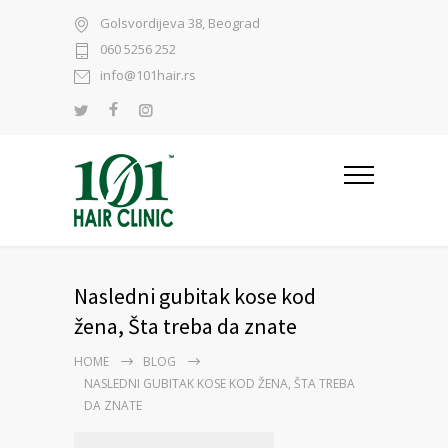
Golsvordijeva 38, Beograd
060 5256 252
info@101hair.rs
Nasledni gubitak kose kod
žena, Šta treba da znate
HOME
BLOG
NASLEDNI GUBITAK KOSE KOD ŽENA, ŠTA TREBA
DA ZNATE