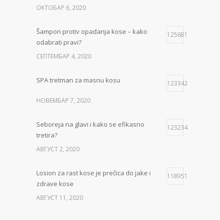
ОКТОБАР 6, 2020
Šampon protiv opadanja kose – kako
125681
odabrati pravi?
СЕПТЕМБАР 4, 2020
SPA tretman za masnu kosu
123342
НОВЕМБАР 7, 2020
Seboreja na glavi i kako se efikasno
123234
tretira?
АВГУСТ 2, 2020
Losion za rast kose je prečica do jake i
118951
zdrave kose
АВГУСТ 11, 2020