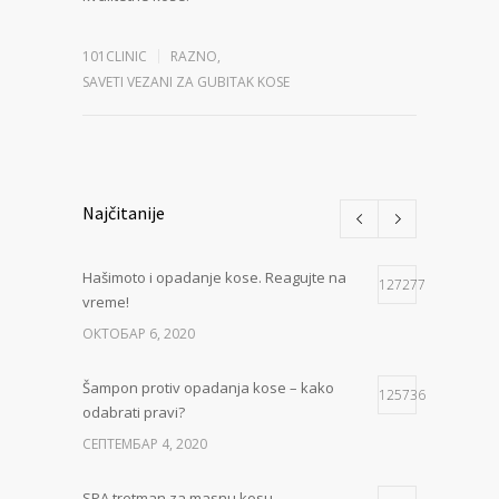
101CLINIC
RAZNO
,
SAVETI VEZANI ZA GUBITAK KOSE
Najčitanije
Hašimoto i opadanje kose. Reagujte na
127277
vreme!
ОКТОБАР 6, 2020
Šampon protiv opadanja kose – kako
125736
odabrati pravi?
СЕПТЕМБАР 4, 2020
SPA tretman za masnu kosu