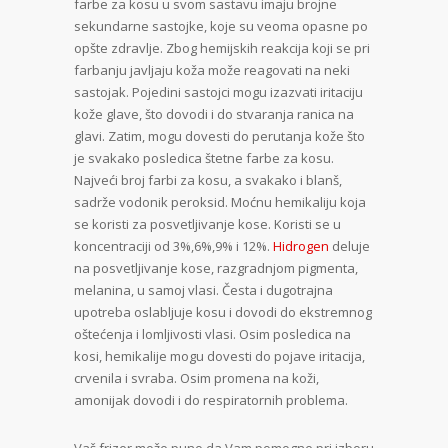
farbe za kosu u svom sastavu imaju brojne
sekundarne sastojke, koje su veoma opasne po
opšte zdravlje. Zbog hemijskih reakcija koji se pri
farbanju javljaju koža može reagovati na neki
sastojak. Pojedini sastojci mogu izazvati iritaciju
kože glave, što dovodi i do stvaranja ranica na
glavi. Zatim, mogu dovesti do perutanja kože što
je svakako posledica štetne farbe za kosu.
Najveći broj farbi za kosu, a svakako i blanš,
sadrže vodonik peroksid. Moćnu hemikaliju koja
se koristi za posvetljivanje kose. Koristi se u
koncentraciji od 3%,6%,9% i 12%.
Hidrogen
deluje
na posvetljivanje kose, razgradnjom pigmenta,
melanina, u samoj vlasi. Česta i dugotrajna
upotreba oslabljuje kosu i dovodi do ekstremnog
oštećenja i lomljivosti vlasi. Osim posledica na
kosi, hemikalije mogu dovesti do pojave iritacija,
crvenila i svraba. Osim promena na koži,
amonijak dovodi i do respiratornih problema.