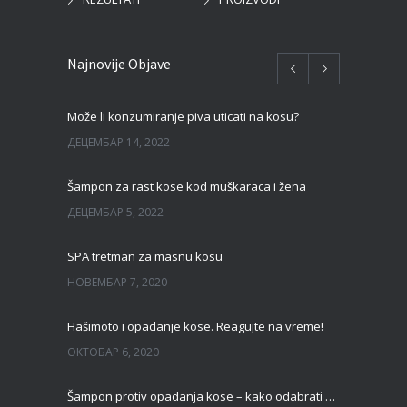
Najnovije Objave
Može li konzumiranje piva uticati na kosu?
ДЕЦЕМБАР 14, 2022
Šampon za rast kose kod muškaraca i žena
ДЕЦЕМБАР 5, 2022
SPA tretman za masnu kosu
НОВЕМБАР 7, 2020
Hašimoto i opadanje kose. Reagujte na vreme!
ОКТОБАР 6, 2020
Šampon protiv opadanja kose – kako odabrati pravi?