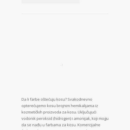
Da li farbe oštećuju kosu? Svakodnevno
opterećujemo kosu brojnim hemikalijama iz
kozmetičkih proizvoda za kosu. Uključujući
vodonik peroksid (hidrogen) i amonijak, koji mogu
da se nađu u farbama za kosu. Komercijalne