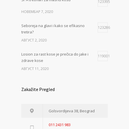
123395
НОВЕМБАР 7, 2020
Seboreja na glavi i kako se efikasno
123286
tretira?
АВГУСТ 2, 2020
Losion za rast kose je prečica do jake i
119001
zdrave kose
АВГУСТ 11, 2020
Zakažite Pregled
Golsvordijeva 38, Beograd
011 2431 983