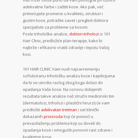
Vaš frizer može puno da Vam pomogne pri izboru
adekvatne farbe i zaštiti kose. Ako pak, već
primećujete promene u kvalitetu, strukturi i
gustini kose, potražite savet i pregled doktora
specijaliste za probleme sa kosom.
Posle trihološke analize,
doktori-triholozi
iz 101
Hair Clinic, predložiće plan terapije, kako bi
najbrže i efikasno vratili zdravlje i lepotu Vašoj
kosi.
101 HAIR CLINIC Vam nudi najsavremeniju
sofisticiranu trihološku analizu kose i kapilicijuma
da bi se utvrdio razlog zbog koga dolazi do
opadanja Vaše kose. Na osnovu dobijenih
rezultata takve analize naš stručni medicinski tim
(dermatolozi, triholozi i plastični hirurzi) će vam
predložiti
adekvatan tretman
i set klinički
dokazanih
proizvoda
koji će pomoći u
prevazilaženju problema koji su doveli do
opadanja kose i omogućiti ponovni rast zdrave i
kvalitetne kose.