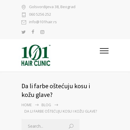
Golsvordijeva 38, Beograd
060 5256 252
info@101hair.rs
Da li farbe oštećuju kosu i
kožu glave?
HOME
BLOG
DA LI FARBE OŠTEĆUJU KOSU I KOŽU GLAVE?