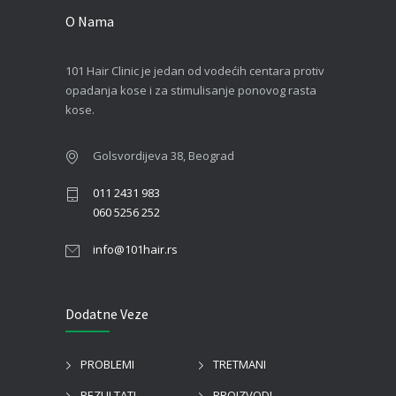
O Nama
101 Hair Clinic je jedan od vodećih centara protiv
opadanja kose i za stimulisanje ponovog rasta
kose.
Golsvordijeva 38, Beograd
011 2431 983
060 5256 252
info@101hair.rs
Dodatne Veze
PROBLEMI
TRETMANI
REZULTATI
PROIZVODI