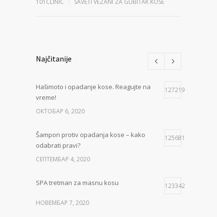
101CLINIC
SAVETI VEZANI ZA GUBITAK KOSE
Najčitanije
Hašimoto i opadanje kose. Reagujte na
127219
vreme!
ОКТОБАР 6, 2020
Šampon protiv opadanja kose – kako
125681
odabrati pravi?
СЕПТЕМБАР 4, 2020
SPA tretman za masnu kosu
123342
НОВЕМБАР 7, 2020