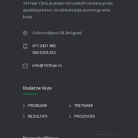
101 Hair Clinic je jedan od vodećih centara protiv
opadanja kose i za stimulisanje ponovog rasta
kose.
Golsvordijeva 38, Beograd
011 2431 983
060 5256 252
info@101hair.rs
Dodatne Veze
PROBLEMI
TRETMANI
REZULTATI
PROIZVODI