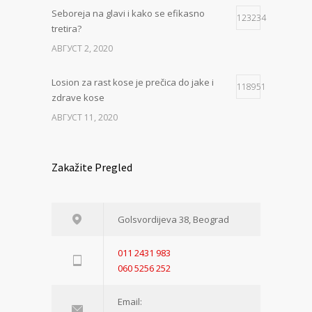
Seboreja na glavi i kako se efikasno
123234
tretira?
АВГУСТ 2, 2020
Losion za rast kose je prečica do jake i
118951
zdrave kose
АВГУСТ 11, 2020
Zakažite Pregled
Golsvordijeva 38, Beograd
011 2431 983
060 5256 252
Email: