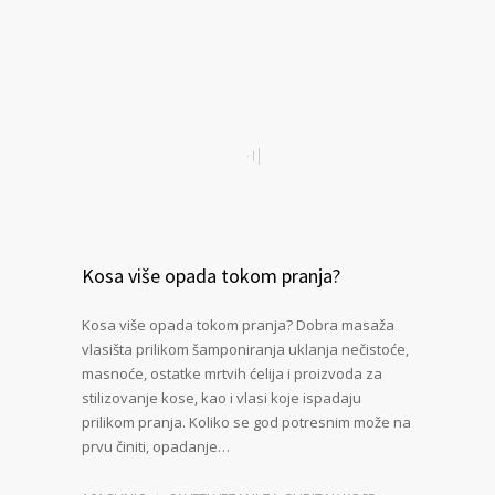
Kosa više opada tokom pranja?
Kosa više opada tokom pranja? Dobra masaža
vlasišta prilikom šamponiranja uklanja nečistoće,
masnoće, ostatke mrtvih ćelija i proizvoda za
stilizovanje kose, kao i vlasi koje ispadaju
prilikom pranja. Koliko se god potresnim može na
prvu činiti, opadanje…