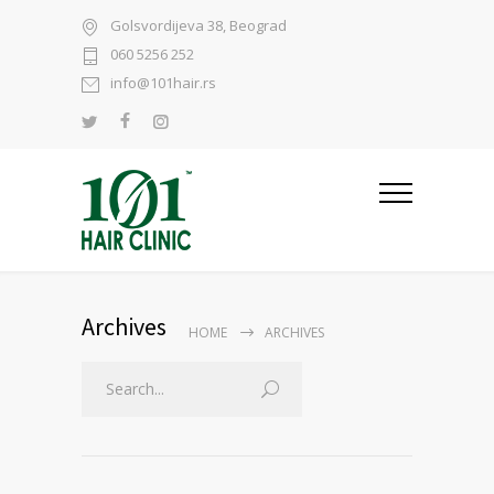
Golsvordijeva 38, Beograd
060 5256 252
info@101hair.rs
Archives
HOME
ARCHIVES