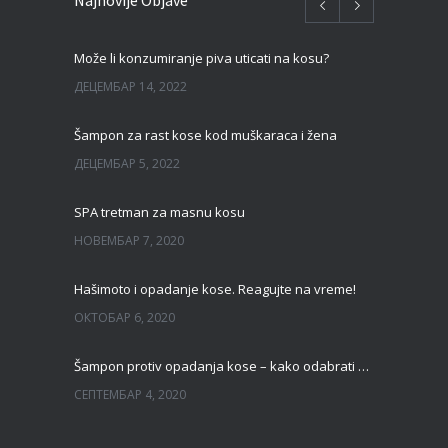
Najnovije Objave
Može li konzumiranje piva uticati na kosu?
ДЕЦЕМБАР 14, 2022
Šampon za rast kose kod muškaraca i žena
ДЕЦЕМБАР 5, 2022
SPA tretman za masnu kosu
НОВЕМБАР 7, 2020
Hašimoto i opadanje kose. Reagujte na vreme!
ОКТОБАР 6, 2020
Šampon protiv opadanja kose – kako odabrati pravi?
СЕПТЕМБАР 4, 2020