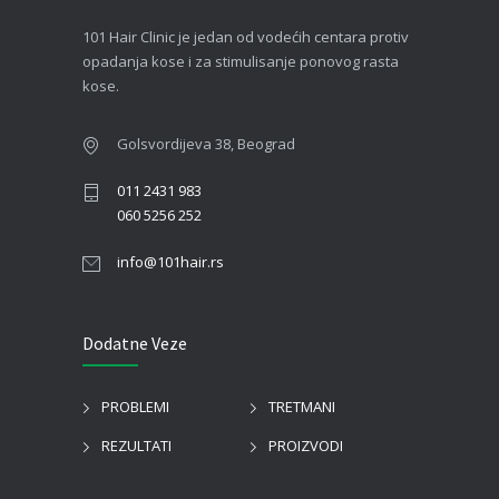
101 Hair Clinic je jedan od vodećih centara protiv
opadanja kose i za stimulisanje ponovog rasta
kose.
Golsvordijeva 38, Beograd
011 2431 983
060 5256 252
info@101hair.rs
Dodatne Veze
PROBLEMI
TRETMANI
REZULTATI
PROIZVODI