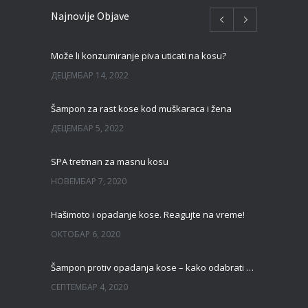
Najnovije Objave
Može li konzumiranje piva uticati na kosu?
ДЕЦЕМБАР 14, 2022
Šampon za rast kose kod muškaraca i žena
ДЕЦЕМБАР 5, 2022
SPA tretman za masnu kosu
НОВЕМБАР 7, 2020
Hašimoto i opadanje kose. Reagujte na vreme!
ОКТОБАР 6, 2020
Šampon protiv opadanja kose – kako odabrati pravi?
СЕПТЕМБАР 4, 2020