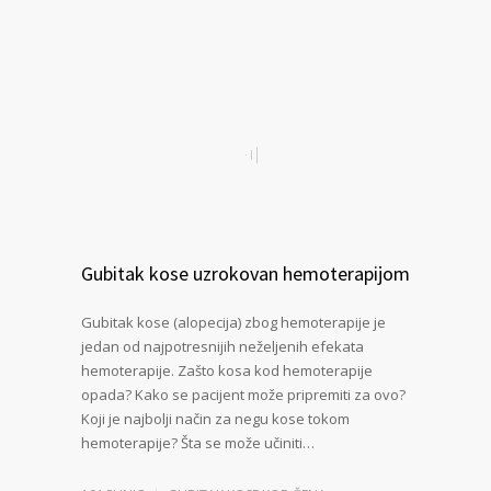
Gubitak kose uzrokovan hemoterapijom
Gubitak kose (alopecija) zbog hemoterapije je
jedan od najpotresnijih neželjenih efekata
hemoterapije. Zašto kosa kod hemoterapije
opada? Kako se pacijent može pripremiti za ovo?
Koji je najbolji način za negu kose tokom
hemoterapije? Šta se može učiniti…