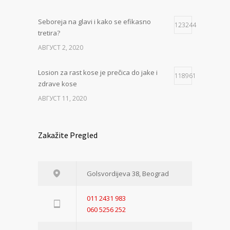
Seboreja na glavi i kako se efikasno
123244
tretira?
АВГУСТ 2, 2020
Losion za rast kose je prečica do jake i
118961
zdrave kose
АВГУСТ 11, 2020
Zakažite Pregled
Golsvordijeva 38, Beograd
011 2431 983
060 5256 252