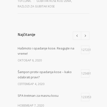
101CLINIC
GUBITAK KOSE KOD ŽENA
,
RAZLOZI ZA GUBITAK KOSE
Najčitanije
Hašimoto i opadanje kose. Reagujte na
127231
vreme!
ОКТОБАР 6, 2020
Šampon protiv opadanja kose – kako
125691
odabrati pravi?
СЕПТЕМБАР 4, 2020
SPA tretman za masnu kosu
123353
НОВЕМБАР 7, 2020