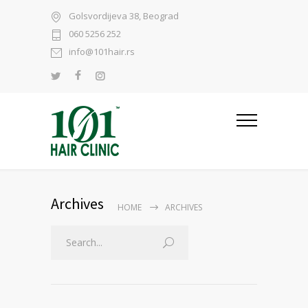
Golsvordijeva 38, Beograd
060 5256 252
info@101hair.rs
Archives
HOME
ARCHIVES