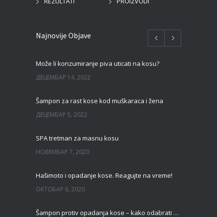
REZULTATI
PROIZVODI
Najnovije Objave
Može li konzumiranje piva uticati na kosu?
ДЕЦЕМБАР 14, 2022
Šampon za rast kose kod muškaraca i žena
ДЕЦЕМБАР 5, 2022
SPA tretman za masnu kosu
НОВЕМБАР 7, 2020
Hašimoto i opadanje kose. Reagujte na vreme!
ОКТОБАР 6, 2020
Šampon protiv opadanja kose – kako odabrati pravi?