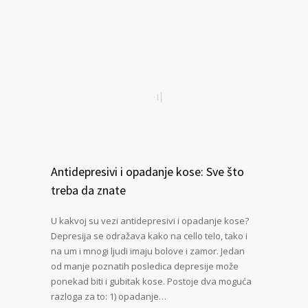
Antidepresivi i opadanje kose: Sve što
treba da znate
U kakvoj su vezi antidepresivi i opadanje kose?
Depresija se odražava kako na cello telo, tako i
na um i mnogi ljudi imaju bolove i zamor. Jedan
od manje poznatih posledica depresije može
ponekad biti i gubitak kose. Postoje dva moguća
razloga za to: 1) opadanje…