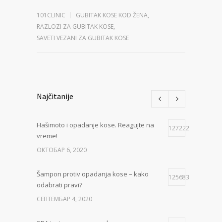
101CLINIC
GUBITAK KOSE KOD ŽENA
,
RAZLOZI ZA GUBITAK KOSE
,
SAVETI VEZANI ZA GUBITAK KOSE
Najčitanije
Hašimoto i opadanje kose. Reagujte na
127222
vreme!
ОКТОБАР 6, 2020
Šampon protiv opadanja kose – kako
125683
odabrati pravi?
СЕПТЕМБАР 4, 2020