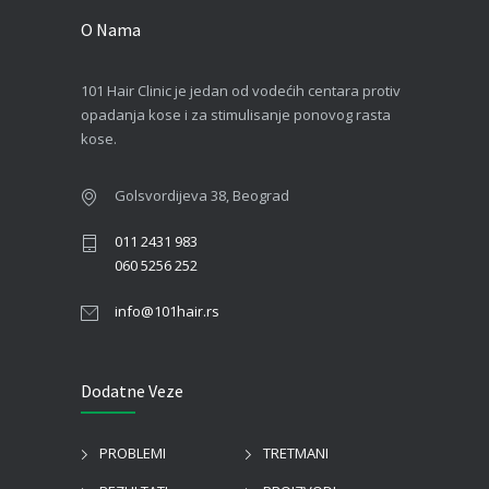
O Nama
101 Hair Clinic je jedan od vodećih centara protiv
opadanja kose i za stimulisanje ponovog rasta
kose.
Golsvordijeva 38, Beograd
011 2431 983
060 5256 252
info@101hair.rs
Dodatne Veze
PROBLEMI
TRETMANI