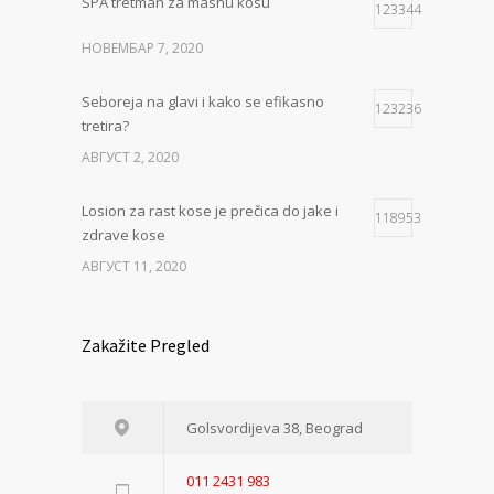
SPA tretman za masnu kosu
123344
НОВЕМБАР 7, 2020
Seboreja na glavi i kako se efikasno
123236
tretira?
АВГУСТ 2, 2020
Losion za rast kose je prečica do jake i
118953
zdrave kose
АВГУСТ 11, 2020
Zakažite Pregled
Golsvordijeva 38, Beograd
011 2431 983