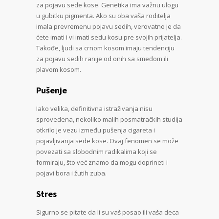
za pojavu sede kose. Genetika ima važnu ulogu
u gubitku pigmenta. Ako su oba vaša roditelja
imala prevremenu pojavu sedih, verovatno je da
ćete imati i vi imati sedu kosu pre svojih prijatelja.
Takođe, ljudi sa crnom kosom imaju tendenciju
za pojavu sedih ranije od onih sa smeđom ili
plavom kosom.
Pušenje
Iako velika, definitivna istraživanja nisu
sprovedena, nekoliko malih posmatračkih studija
otkrilo je vezu između pušenja cigareta i
pojavljivanja sede kose. Ovaj fenomen se može
povezati sa slobodnim radikalima koji se
formiraju, što već znamo da mogu doprineti i
pojavi bora i žutih zuba.
Stres
Sigurno se pitate da li su vaš posao ili vaša deca