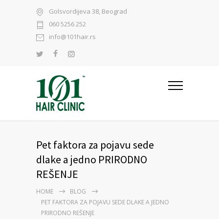
Golsvordijeva 38, Beograd
060 5256 252
info@101hair.rs
Pet faktora za pojavu sede
dlake a jedno PRIRODNO
REŠENJE
HOME
BLOG
PET FAKTORA ZA POJAVU SEDE DLAKE A JEDNO
PRIRODNO REŠENJE