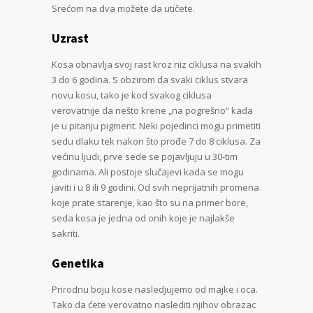
Srećom na dva možete da utičete.
Uzrast
Kosa obnavlja svoj rast kroz niz ciklusa na svakih
3 do 6 godina. S obzirom da svaki ciklus stvara
novu kosu, tako je kod svakog ciklusa
verovatnije da nešto krene „na pogrešno“ kada
je u pitanju pigment. Neki pojedinci mogu primetiti
sedu dlaku tek nakon što prođe 7 do 8 ciklusa. Za
većinu ljudi, prve sede se pojavljuju u 30-tim
godinama. Ali postoje slučajevi kada se mogu
javiti i u 8 ili 9 godini. Od svih neprijatnih promena
koje prate starenje, kao što su na primer bore,
seda kosa je jedna od onih koje je najlakše
sakriti.
Genetika
Prirodnu boju kose nasledjujemo od majke i oca.
Tako da ćete verovatno naslediti njihov obrazac