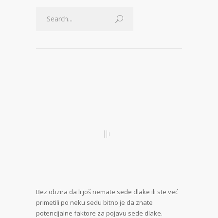
Bez obzira da li još nemate sede dlake ili ste već
primetili po neku sedu bitno je da znate
potencijalne faktore za pojavu sede dlake.