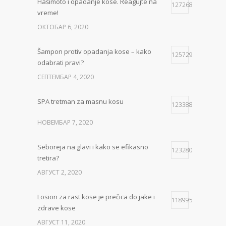
Hašimoto i opadanje kose. Reagujte na
127268
vreme!
ОКТОБАР 6, 2020
Šampon protiv opadanja kose – kako
125729
odabrati pravi?
СЕПТЕМБАР 4, 2020
SPA tretman za masnu kosu
123388
НОВЕМБАР 7, 2020
Seboreja na glavi i kako se efikasno
123280
tretira?
АВГУСТ 2, 2020
Losion za rast kose je prečica do jake i
118995
zdrave kose
АВГУСТ 11, 2020