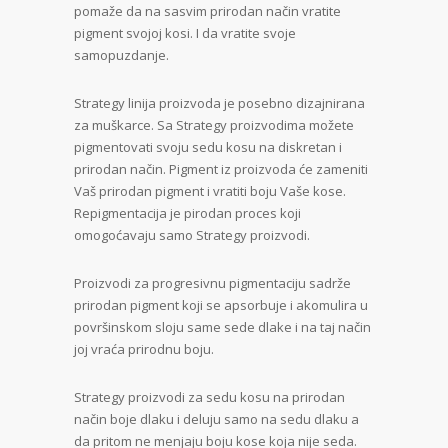
pomaže da na sasvim prirodan način vratite
pigment svojoj kosi. I da vratite svoje
samopuzdanje.
Strategy linija proizvoda je posebno dizajnirana
za muškarce. Sa Strategy proizvodima možete
pigmentovati svoju sedu kosu na diskretan i
prirodan način. Pigment iz proizvoda će zameniti
Vaš prirodan pigment i vratiti boju Vaše kose.
Repigmentacija je pirodan proces koji
omogoćavaju samo Strategy proizvodi.
Proizvodi za progresivnu pigmentaciju sadrže
prirodan pigment koji se apsorbuje i akomulira u
površinskom sloju same sede dlake i na taj način
joj vraća prirodnu boju.
Strategy proizvodi za sedu kosu na prirodan
način boje dlaku i deluju samo na sedu dlaku a
da pritom ne menjaju boju kose koja nije seda.