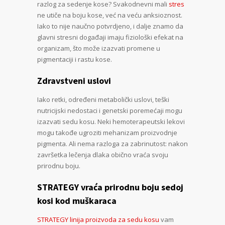
razlog za sedenje kose? Svakodnevni mali
stres
ne utiče na boju kose, već na veću anksioznost.
Iako to nije naučno potvrdjeno, i dalje znamo da
glavni stresni događaji imaju fiziološki efekat na
organizam, što može izazvati promene u
pigmentaciji i rastu kose.
Zdravstveni uslovi
Iako retki, određeni metabolički uslovi, teški
nutricijski nedostaci i genetski poremećaji mogu
izazvati sedu kosu. Neki hemoterapeutski lekovi
mogu takođe ugroziti mehanizam proizvodnje
pigmenta. Ali nema razloga za zabrinutost: nakon
završetka lečenja dlaka obično vraća svoju
prirodnu boju.
STRATEGY vraća prirodnu boju sedoj
kosi kod muškaraca
STRATEGY linija proizvoda za sedu kosu
vam