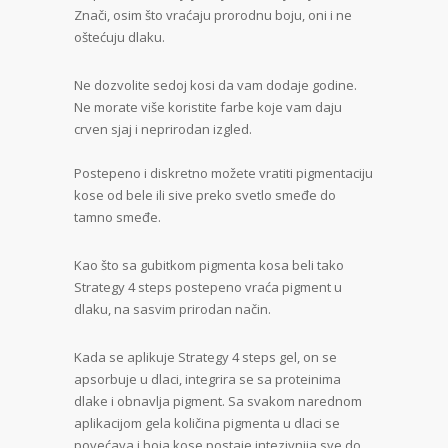
Znači, osim što vraćaju prorodnu boju, oni i ne
oštećuju dlaku.
Ne dozvolite sedoj kosi da vam dodaje godine.
Ne morate više koristite farbe koje vam daju
crven sjaj i neprirodan izgled.
Postepeno i diskretno možete vratiti pigmentaciju
kose od bele ili sive preko svetlo smeđe do
tamno smeđe.
Kao što sa gubitkom pigmenta kosa beli tako
Strategy 4 steps postepeno vraća pigment u
dlaku, na sasvim prirodan način.
Kada se aplikuje Strategy 4 steps gel, on se
apsorbuje u dlaci, integrira se sa proteinima
dlake i obnavlja pigment. Sa svakom narednom
aplikacijom gela količina pigmenta u dlaci se
povećava i boja kose postaje intezivnija sve do