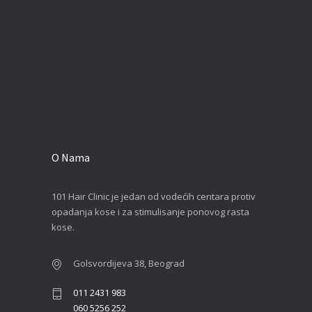
O Nama
101 Hair Clinic je jedan od vodećih centara protiv
opadanja kose i za stimulisanje ponovog rasta
kose.
Golsvordijeva 38, Beograd
011 2431 983
060 5256 252