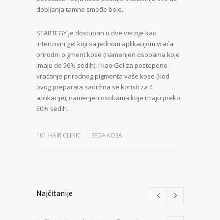
dobijanja tamno smeđe boje.
STARTEGY je dostupan u dve verzije kao
Intenzivni gel koji sa jednom aplikacijom vraća
prirodni pigment kose (namenjen osobama koje
imaju do 50% sedih), i kao Gel za postepeno
vraćanje prirodnog pigmenta vaše kose (kod
ovog preparata sadržina se koristi za 4
aplikacije), namenjen osobama koje imaju preko
50% sedih.
101 HAIR CLINIC
SEDA KOSA
Najčitanije