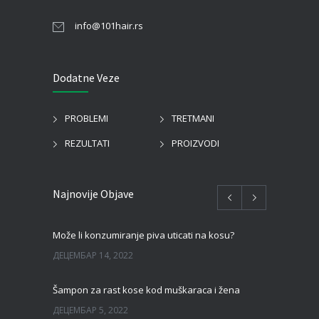
info@101hair.rs
Dodatne Veze
PROBLEMI
TRETMANI
REZULTATI
PROIZVODI
Najnovije Objave
Može li konzumiranje piva uticati na kosu?
ДЕЦЕМБАР 14, 2022
Šampon za rast kose kod muškaraca i žena
ДЕЦЕМБАР 5, 2022