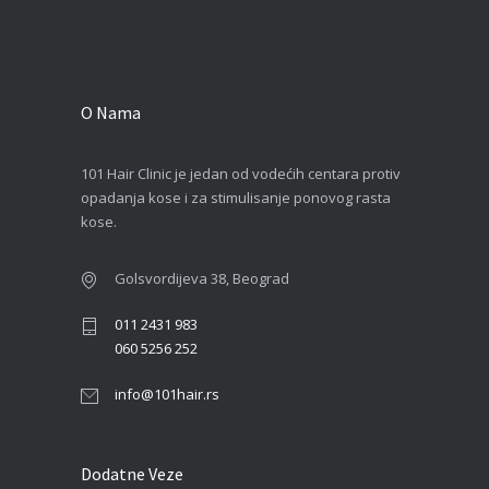
O Nama
101 Hair Clinic je jedan od vodećih centara protiv
opadanja kose i za stimulisanje ponovog rasta
kose.
Golsvordijeva 38, Beograd
011 2431 983
060 5256 252
info@101hair.rs
Dodatne Veze