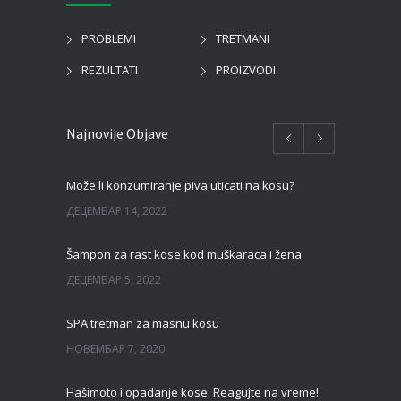
PROBLEMI
TRETMANI
REZULTATI
PROIZVODI
Najnovije Objave
Može li konzumiranje piva uticati na kosu?
ДЕЦЕМБАР 14, 2022
Šampon za rast kose kod muškaraca i žena
ДЕЦЕМБАР 5, 2022
SPA tretman za masnu kosu
НОВЕМБАР 7, 2020
Hašimoto i opadanje kose. Reagujte na vreme!