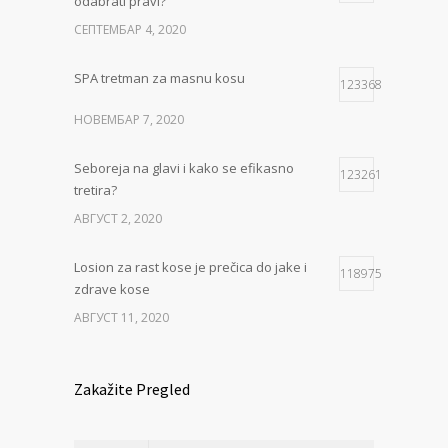
odabrati pravi?
СЕПТЕМБАР 4, 2020
SPA tretman za masnu kosu
123368
НОВЕМБАР 7, 2020
Seboreja na glavi i kako se efikasno
123261
tretira?
АВГУСТ 2, 2020
Losion za rast kose je prečica do jake i
118975
zdrave kose
АВГУСТ 11, 2020
Zakažite Pregled