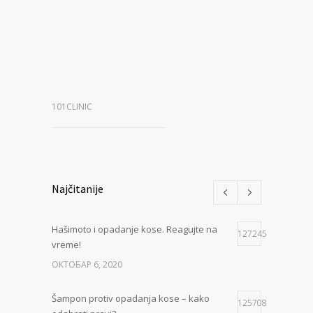
101CLINIC
Najčitanije
Hašimoto i opadanje kose. Reagujte na
127245
vreme!
ОКТОБАР 6, 2020
Šampon protiv opadanja kose – kako
125708