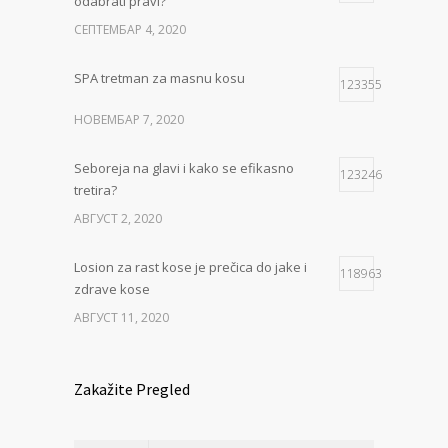
odabrati pravi?
СЕПТЕМБАР 4, 2020
SPA tretman za masnu kosu
123355
НОВЕМБАР 7, 2020
Seboreja na glavi i kako se efikasno
123246
tretira?
АВГУСТ 2, 2020
Losion za rast kose je prečica do jake i
118963
zdrave kose
АВГУСТ 11, 2020
Zakažite Pregled