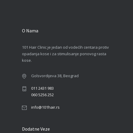
O Nama
101 Hair Clinic je jedan od vodećih centara protiv
opadanja kose i za stimulisanje ponovog rasta
kose.
Golsvordijeva 38, Beograd
011 2431 983
060 5256 252
info@101hair.rs
Dodatne Veze