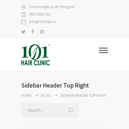
Golsvordijeva 38, Beograd
060 5256 252
info@101hair.rs
Sidebar Header Top Right
HOME
BLOG
SIDEBAR HEADER TOP RIGHT