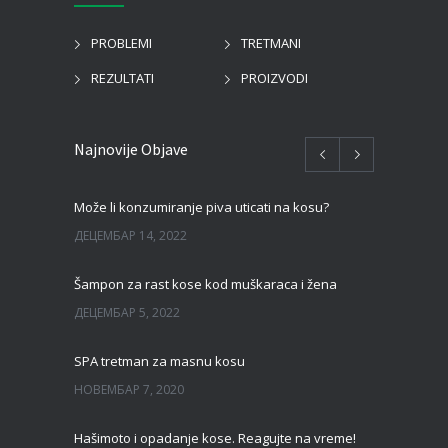
PROBLEMI
TRETMANI
REZULTATI
PROIZVODI
Najnovije Objave
Može li konzumiranje piva uticati na kosu?
ДЕЦЕМБАР 14, 2022
Šampon za rast kose kod muškaraca i žena
ДЕЦЕМБАР 5, 2022
SPA tretman za masnu kosu
НОВЕМБАР 7, 2020
Hašimoto i opadanje kose. Reagujte na vreme!