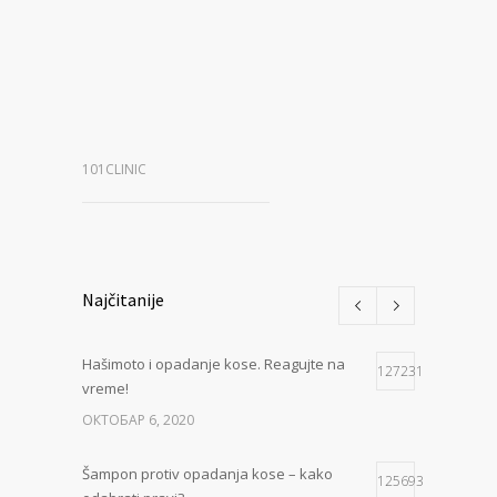
101CLINIC
Najčitanije
Hašimoto i opadanje kose. Reagujte na
127231
vreme!
ОКТОБАР 6, 2020
Šampon protiv opadanja kose – kako
125693